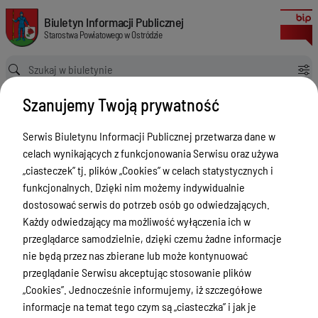
Przyznawanie dla właścicieli lasów niepaństwowych środków z budżetu 
Biuletyn Informacji Publicznej Starostwa Powiatowego w Ostródzie
Biuletyn Informacji Publicznej
Starostwa Powiatowego w Ostródzie
Ścieżka powrotu
Strona główna
Szanujemy Twoją prywatność
Poradnik interesanta Wydział Rozwoju Lokalnego, Inwestycji i
Gospodarowania Środowiskiem
Serwis Biuletynu Informacji Publicznej przetwarza dane w
Przyznawanie dla właścicieli lasów niepaństwowych środków z budżetu państwa na odnowienie drzewostanów zniszczonych przez klęski żywiołowe
celach wynikających z funkcjonowania Serwisu oraz używa
Poradnik interesanta Wydział
„ciasteczek” tj. plików „Cookies” w celach statystycznych i
Rozwoju Lokalnego, Inwestycji i
funkcjonalnych. Dzięki nim możemy indywidualnie
dostosować serwis do potrzeb osób go odwiedzających.
Gospodarowania Środowiskiem
Każdy odwiedzający ma możliwość wyłączenia ich w
Menu Przedmiotowe
przeglądarce samodzielnie, dzięki czemu żadne informacje
nie będą przez nas zbierane lub może kontynuować
Starostwo Powiatowe
przeglądanie Serwisu akceptując stosowanie plików
„Cookies”. Jednocześnie informujemy, iż szczegółowe
Poradnik Interesanta
informacje na temat tego czym są „ciasteczka” i jak je
Informacje o naborze