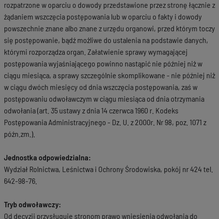
rozpatrzone w oparciu o dowody przedstawione przez stronę łącznie z
żądaniem wszczęcia postępowania lub w oparciu o fakty i dowody
powszechnie znane albo znane z urzędu organowi, przed którym toczy
się postępowanie, bądź możliwe do ustalenia na podstawie danych,
którymi rozporządza organ. Załatwienie sprawy wymagającej
postępowania wyjaśniającego powinno nastąpić nie później niż w
ciągu miesiąca, a sprawy szczególnie skomplikowane - nie później niż
w ciągu dwóch miesięcy od dnia wszczęcia postępowania, zaś w
postępowaniu odwoławczym w ciągu miesiąca od dnia otrzymania
odwołania (art. 35 ustawy z dnia 14 czerwca 1960 r. Kodeks
Postępowania Administracyjnego - Dz. U. z 2000r. Nr 98, poz. 1071 z
późn.zm.).
Jednostka odpowiedzialna:
Wydział Rolnictwa, Leśnictwa i Ochrony Środowiska, pokój nr 424 tel.
642-98-76.
Tryb odwoławczy:
Od decyzji przysługuje stronom prawo wniesienia odwołania do