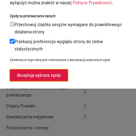
wyłączyć można znaleźć w naszej
Polityce Prywatności
.
Zamówienia Publiczne
Zgody na przetwarzanie danych
Tablica ogłoszeń
Przechowuj ciastko sesyjne wymagane do prawidłowego
działania strony
Dyżury Aptek w Powiecie Ostródzkim
Przekazuj preferencje wyglądu strony do celów
Nieodpłatna Pomoc Prawna
statystycznych
Akty Prawne
Zamknięcie tego okna jest równoważne z akceptację wybranych zgód.
Rejestry, ewidencje i archiwa
Akceptuję wybrane zgody
Budżet
Organizacja działania samorządu
powiatowego
Organy Powiatu
Oświadczenia majątkowe
Porozumienia i umowy