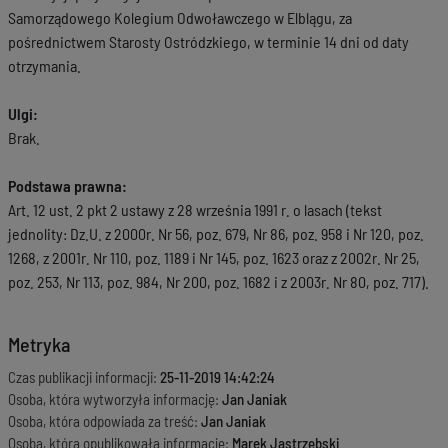
Samorządowego Kolegium Odwoławczego w Elblągu, za
pośrednictwem Starosty Ostródzkiego, w terminie 14 dni od daty
otrzymania.
Ulgi:
Brak.
Podstawa prawna:
Art. 12 ust. 2 pkt 2 ustawy z 28 września 1991 r. o lasach (tekst
jednolity: Dz.U. z 2000r. Nr 56, poz. 679, Nr 86, poz. 958 i Nr 120, poz.
1268, z 2001r. Nr 110, poz. 1189 i Nr 145, poz. 1623 oraz z 2002r. Nr 25,
poz. 253, Nr 113, poz. 984, Nr 200, poz. 1682 i z 2003r. Nr 80, poz. 717).
Metryka
Czas publikacji informacji:
25-11-2019 14:42:24
Osoba, która wytworzyła informację:
Jan Janiak
Osoba, która odpowiada za treść:
Jan Janiak
Osoba, która opublikowała informację:
Marek Jastrzębski