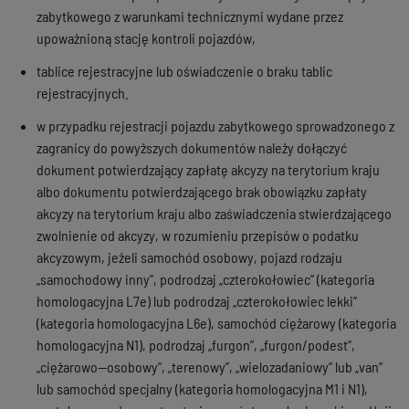
zabytkowego z warunkami technicznymi wydane przez
upoważnioną stację kontroli pojazdów,
tablice rejestracyjne lub oświadczenie o braku tablic
rejestracyjnych.
w przypadku rejestracji pojazdu zabytkowego sprowadzonego z
zagranicy do powyższych dokumentów należy dołączyć
dokument potwierdzający zapłatę akcyzy na terytorium kraju
albo dokumentu potwierdzającego brak obowiązku zapłaty
akcyzy na terytorium kraju albo zaświadczenia stwierdzającego
zwolnienie od akcyzy, w rozumieniu przepisów o podatku
akcyzowym, jeżeli samochód osobowy, pojazd rodzaju
„samochodowy inny”, podrodzaj „czterokołowiec” (kategoria
homologacyjna L7e) lub podrodzaj „czterokołowiec lekki”
(kategoria homologacyjna L6e), samochód ciężarowy (kategoria
homologacyjna N1), podrodzaj „furgon”, „furgon/podest”,
„ciężarowo--osobowy”, „terenowy”, „wielozadaniowy” lub „van”
lub samochód specjalny (kategoria homologacyjna M1 i N1),