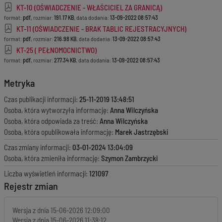
KT-10 (OŚWIADCZENIE - WŁAŚCICIEL ZA GRANICĄ)
format:
pdf
, rozmiar:
191.17 KB
, data dodania:
13-09-2022 08:57:43
KT-11 (OŚWIADCZENIE - BRAK TABLIC REJESTRACYJNYCH)
format:
pdf
, rozmiar:
216.98 KB
, data dodania:
13-09-2022 08:57:43
KT-25 ( PEŁNOMOCNICTWO)
format:
pdf
, rozmiar:
277.34 KB
, data dodania:
13-09-2022 08:57:43
Metryka
Czas publikacji informacji:
25-11-2019 13:48:51
Osoba, która wytworzyła informację:
Anna Wilczyńska
Osoba, która odpowiada za treść:
Anna Wilczyńska
Osoba, która opublikowała informację:
Marek Jastrzębski
Czas zmiany informacji:
03-01-2024 13:04:09
Osoba, która zmieniła informację:
Szymon Zambrzycki
Liczba wyświetleń informacji:
121097
Rejestr zmian
Wersja z dnia
15-06-2026 12:09:00
Wersja z dnia
15-06-2026 11:38:12