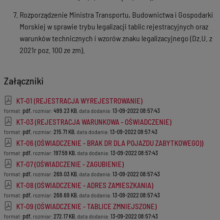
Rozporządzenie Ministra Transportu, Budownictwa i Gospodarki
Morskiej w sprawie trybu legalizacji tablic rejestracyjnych oraz
warunków technicznych i wzorów znaku legalizacyjnego (Dz.U. z
2021r poz. 100 ze zm).
Załączniki
KT-01 (REJESTRACJA WYREJESTROWANIE)
format:
pdf
, rozmiar:
499.23 KB
, data dodania:
13-09-2022 08:57:43
KT-03 (REJESTRACJA WARUNKOWA - OŚWIADCZENIE)
format:
pdf
, rozmiar:
215.71 KB
, data dodania:
13-09-2022 08:57:43
KT-06 (OŚWIADCZENIE - BRAK DR DLA POJAZDU ZABYTKOWEGO))
format:
pdf
, rozmiar:
197.59 KB
, data dodania:
13-09-2022 08:57:43
KT-07 (OŚWIADCZENIE - ZAGUBIENIE)
format:
pdf
, rozmiar:
269.03 KB
, data dodania:
13-09-2022 08:57:43
KT-08 (OŚWIADCZENIE - ADRES ZAMIESZKANIA)
format:
pdf
, rozmiar:
268.69 KB
, data dodania:
13-09-2022 08:57:43
KT-09 (OŚWIADCZENIE - TABLICE ZMNIEJSZONE)
format:
pdf
, rozmiar:
272.17 KB
, data dodania:
13-09-2022 08:57:43