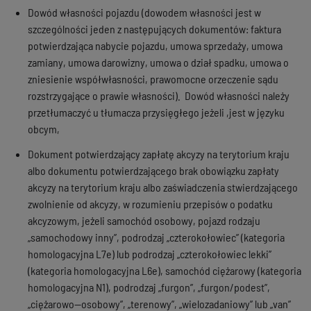
Dowód własności pojazdu (dowodem własności jest w
szczególności jeden z następujących dokumentów: faktura
potwierdzająca nabycie pojazdu, umowa sprzedaży, umowa
zamiany, umowa darowizny, umowa o dział spadku, umowa o
zniesienie współwłasności, prawomocne orzeczenie sądu
rozstrzygające o prawie własności). Dowód własności należy
przetłumaczyć u tłumacza przysięgłego jeżeli ,jest w języku
obcym,
Dokument potwierdzający zapłatę akcyzy na terytorium kraju
albo dokumentu potwierdzającego brak obowiązku zapłaty
akcyzy na terytorium kraju albo zaświadczenia stwierdzającego
zwolnienie od akcyzy, w rozumieniu przepisów o podatku
akcyzowym, jeżeli samochód osobowy, pojazd rodzaju
„samochodowy inny”, podrodzaj „czterokołowiec” (kategoria
homologacyjna L7e) lub podrodzaj „czterokołowiec lekki”
(kategoria homologacyjna L6e), samochód ciężarowy (kategoria
homologacyjna N1), podrodzaj „furgon”, „furgon/podest”,
„ciężarowo--osobowy”, „terenowy”, „wielozadaniowy” lub „van”