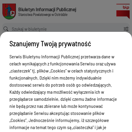
Rejestracja pojazdu
Biuletyn Informacji Publicznej Starostwa Powiatowego w Ostródzie
Biuletyn Informacji Publicznej
Starostwa Powiatowego w Ostródzie
Ścieżka powrotu
Strona główna
Szanujemy Twoją prywatność
Poradnik interesanta Wydział Komunikacji i Transportu
Rejestracja pojazdu
Serwis Biuletynu Informacji Publicznej przetwarza dane w
Poradnik interesanta Wydział
celach wynikających z funkcjonowania Serwisu oraz używa
Komunikacji i Transportu
„ciasteczek” tj. plików „Cookies” w celach statystycznych i
funkcjonalnych. Dzięki nim możemy indywidualnie
Menu Przedmiotowe
dostosować serwis do potrzeb osób go odwiedzających.
Każdy odwiedzający ma możliwość wyłączenia ich w
Starostwo Powiatowe
przeglądarce samodzielnie, dzięki czemu żadne informacje
Poradnik Interesanta
nie będą przez nas zbierane lub może kontynuować
przeglądanie Serwisu akceptując stosowanie plików
Informacje o naborze
„Cookies”. Jednocześnie informujemy, iż szczegółowe
Zamówienia Publiczne
informacje na temat tego czym są „ciasteczka” i jak je