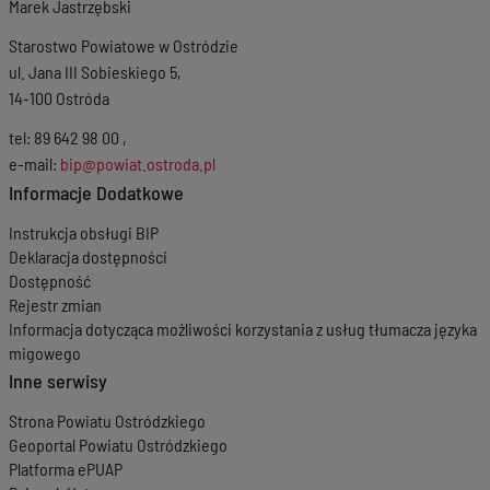
Marek Jastrzębski
Wersja z dnia
06-07-2020 09:47:38
Wersja z dnia
06-02-2020 07:23:28
Starostwo Powiatowe w Ostródzie
Wersja z dnia
08-01-2020 13:18:55
ul. Jana III Sobieskiego 5,
Wersja z dnia
25-11-2019 13:48:51
14-100 Ostróda
tel: 89 642 98 00 ,
e-mail:
bip@powiat.ostroda.pl
Informacje Dodatkowe
Instrukcja obsługi BIP
Deklaracja dostępności
Dostępność
Rejestr zmian
Informacja dotycząca możliwości korzystania z usług tłumacza języka
migowego
Inne serwisy
Strona Powiatu Ostródzkiego
Geoportal Powiatu Ostródzkiego
Platforma ePUAP