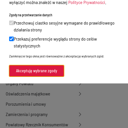
wyłączyć można znaleźć w naszej
Polityce Prywatności
.
Tablica ogłoszeń
Dyżury Aptek w Powiecie Ostródzkim
Zgody na przetwarzanie danych
Przechowuj ciastko sesyjne wymagane do prawidłowego
Nieodpłatna Pomoc Prawna
działania strony
Akty Prawne
Przekazuj preferencje wyglądu strony do celów
Rejestry, ewidencje i archiwa
statystycznych
Budżet
Zamknięcie tego okna jest równoważne z akceptację wybranych zgód.
Organizacja działania samorządu
Akceptuję wybrane zgody
powiatowego
Organy Powiatu
Oświadczenia majątkowe
Porozumienia i umowy
Zamierzenia i programy
Powiatowy Rzecznik Konsumentów