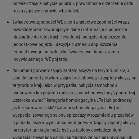
potwierdzająca nabycie pojazdu, prawomocne orzeczenie sądu
rozstrzygające o prawie własności,
świadectwo zgodności WE albo świadectwo zgodności wraz z
oświadczeniem zawierającym dane i informacje o pojeździe
niezbędne do rejestracji i ewidencji pojazdu, dopuszczenie
jednostkowe pojazdu, decyzja o uznaniu dopuszczenia
jednostkowego pojazdu albo świadectwo dopuszczenia
indywidualnego WE pojazdu
dokument potwierdzający zapłatę akcyzy na terytorium kraju
albo dokument potwierdzający brak obowiązku zapłaty akcyzy na
terytorium kraju albo w przypadku nabycia samochodu
osobowego lub pojazdu rodzaju „samochodowy inny”, podrodzaj
„czterokołowiec” (kategoria homologacyjna L7e) lub podrodzaj
„czterokołowiec lekki” (kategoria homologacyjna L6e) od
wyspecjalizowanego salonu sprzedaży w rozumieniu przepisów
o podatku akcyzowym, dokument potwierdzający zapłatę akcyzy
na terytorium kraju może być zastąpiony oświadczeniem
wyspecjalizowanego salonu sprzedaży, że posiada oryginał lub