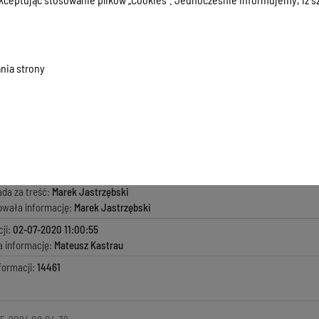
Komunikacji i Transportu,
Rolnictwa, Leśnictwa i Ochrony Środowiska,
światy, Kultury i Sportu,
Budownictwa i Architektury.
nia strony
 wykonuje wyznaczone przez Starostę zadania, zapewnia w powierzonym
tu oraz koordynuje i kontroluje działalność podporządkowanych Wydział
macji:
25-11-2019 08:26:04
zyła informację:
Marek Jastrzębski
ada za treść:
Marek Jastrzębski
kowała informację:
Marek Jastrzębski
ji:
02-07-2020 11:00:55
a informację:
Mateusz Kastrau
formacji:
14461