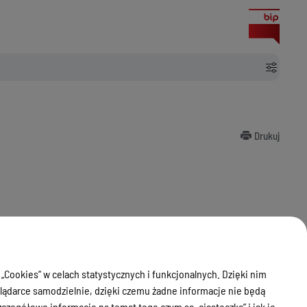
Drukuj
petencje wykonuje Wicestarosta.
 „Cookies” w celach statystycznych i funkcjonalnych. Dzięki nim
eślonego w § 17 pkt 11. Regulaminu Organizacyjnego Starostwa
ądarce samodzielnie, dzięki czemu żadne informacje nie będą
zegółowe informacje na temat tego czym są „ciasteczka” i jak je