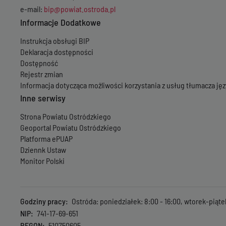
e-mail:
bip@powiat.ostroda.pl
Informacje Dodatkowe
Instrukcja obsługi BIP
Deklaracja dostępności
Dostępność
Rejestr zmian
Informacja dotycząca możliwości korzystania z usług tłumacza j
Inne serwisy
Strona Powiatu Ostródzkiego
Geoportal Powiatu Ostródzkiego
Platforma ePUAP
Dziennk Ustaw
Monitor Polski
Godziny pracy
Ostróda: poniedziałek: 8:00 - 16:00, wtorek-piąte
NIP
741-17-69-651
REGON
510750605