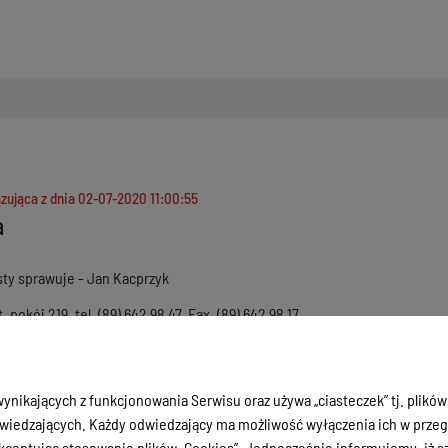
zująca z dnia
02-07-2020 11:00:55
a
ty sprawuje - Jan Kacprzyk
, pokój 219, tel. (89) 642 98 47, Fax. (89) 642 98 17
t@powiat.ostroda.pl
dy Starosta nie może pełnić obowiązków służbowych, jego zadania i kom
ynikających z funkcjonowania Serwisu oraz używa „ciasteczek” tj. plików
stwa rozciąga się na wszystkie zadania Starosty z wyjątkiem zadania okr
iedzających. Każdy odwiedzający ma możliwość wyłączenia ich w przegl
dnim nadzorem Wicestarosty pozostają:
ceptując stosowanie plików „Cookies”. Jednocześnie informujemy, iż szc