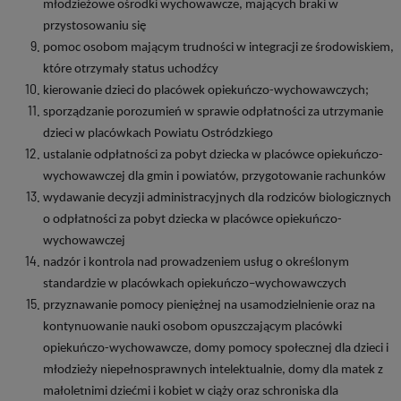
młodzieżowe ośrodki wychowawcze, mających braki w
przystosowaniu się
pomoc osobom mającym trudności w integracji ze środowiskiem,
które otrzymały status uchodźcy
kierowanie dzieci do placówek opiekuńczo-wychowawczych;
sporządzanie porozumień w sprawie odpłatności za utrzymanie
dzieci w placówkach Powiatu Ostródzkiego
ustalanie odpłatności za pobyt dziecka w placówce opiekuńczo-
wychowawczej dla gmin i powiatów, przygotowanie rachunków
wydawanie decyzji administracyjnych dla rodziców biologicznych
o odpłatności za pobyt dziecka w placówce opiekuńczo-
wychowawczej
nadzór i kontrola nad prowadzeniem usług o określonym
standardzie w placówkach opiekuńczo–wychowawczych
przyznawanie pomocy pieniężnej na usamodzielnienie oraz na
kontynuowanie nauki osobom opuszczającym placówki
opiekuńczo-wychowawcze, domy pomocy społecznej dla dzieci i
młodzieży niepełnosprawnych intelektualnie, domy dla matek z
małoletnimi dziećmi i kobiet w ciąży oraz schroniska dla