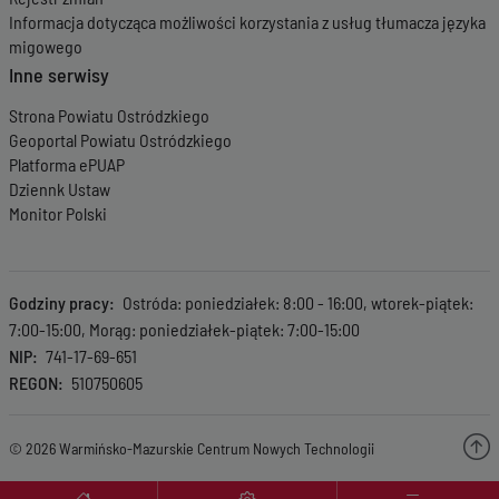
Informacja dotycząca możliwości korzystania z usług tłumacza języka
migowego
Inne serwisy
Strona Powiatu Ostródzkiego
Geoportal Powiatu Ostródzkiego
Platforma ePUAP
Dziennk Ustaw
Monitor Polski
Godziny pracy
Ostróda: poniedziałek: 8:00 - 16:00, wtorek-piątek:
7:00-15:00, Morąg: poniedziałek-piątek: 7:00-15:00
NIP
741-17-69-651
REGON
510750605
© 2026 Warmińsko-Mazurskie Centrum Nowych Technologii
Menu wyróżnione