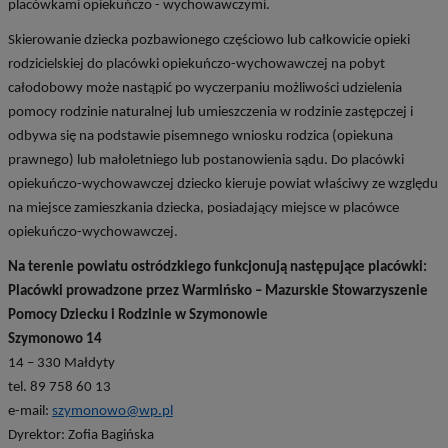
placówkami opiekuńczo - wychowawczymi.
Skierowanie dziecka pozbawionego częściowo lub całkowicie opieki
rodzicielskiej do placówki opiekuńczo-wychowawczej na pobyt
całodobowy może nastąpić po wyczerpaniu możliwości udzielenia
pomocy rodzinie naturalnej lub umieszczenia w rodzinie zastępczej i
odbywa się na podstawie pisemnego wniosku rodzica (opiekuna
prawnego) lub małoletniego lub postanowienia sądu. Do placówki
opiekuńczo-wychowawczej dziecko kieruje powiat właściwy ze względu
na miejsce zamieszkania dziecka, posiadający miejsce w placówce
opiekuńczo-wychowawczej.
Na terenie powiatu ostródzkiego funkcjonują następujące placówki:
Placówki prowadzone przez Warmińsko – Mazurskie Stowarzyszenie
Pomocy Dziecku i Rodzinie w Szymonowie
Szymonowo 14
14 – 330 Małdyty
tel. 89 758 60 13
e-mail:
szymonowo@wp.pl
Dyrektor: Zofia Bagińska