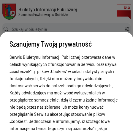
Zespół ds. programów, projektów i placówek
Biuletyn Informacji Publicznej Starostwa Powiatowego w Ostródzie
Biuletyn Informacji Publicznej
Starostwa Powiatowego w Ostródzie
Ścieżka powrotu
Strona główna
Szanujemy Twoją prywatność
Jednostki organizacyjne: Powiatowe Centrum Pomocy Rodzinie
Zespół ds. programów, projektów i placówek
Serwis Biuletynu Informacji Publicznej przetwarza dane w
Jednostki organizacyjne:
celach wynikających z funkcjonowania Serwisu oraz używa
Powiatowe Centrum Pomocy
„ciasteczek” tj. plików „Cookies” w celach statystycznych i
funkcjonalnych. Dzięki nim możemy indywidualnie
Rodzinie
dostosować serwis do potrzeb osób go odwiedzających.
Menu Przedmiotowe
Każdy odwiedzający ma możliwość wyłączenia ich w
przeglądarce samodzielnie, dzięki czemu żadne informacje
Starostwo Powiatowe
nie będą przez nas zbierane lub może kontynuować
przeglądanie Serwisu akceptując stosowanie plików
Poradnik Interesanta
„Cookies”. Jednocześnie informujemy, iż szczegółowe
Informacje o naborze
informacje na temat tego czym są „ciasteczka” i jak je