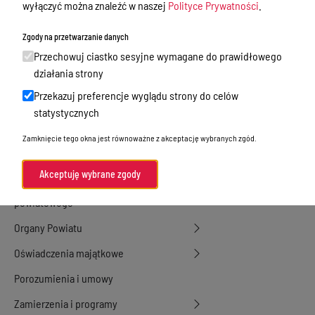
wyłączyć można znaleźć w naszej
Polityce Prywatności
.
Zamówienia Publiczne
Tablica ogłoszeń
Zgody na przetwarzanie danych
Przechowuj ciastko sesyjne wymagane do prawidłowego
Dyżury Aptek w Powiecie Ostródzkim
działania strony
Nieodpłatna Pomoc Prawna
Przekazuj preferencje wyglądu strony do celów
Akty Prawne
statystycznych
Rejestry, ewidencje i archiwa
Zamknięcie tego okna jest równoważne z akceptację wybranych zgód.
Budżet
Akceptuję wybrane zgody
Organizacja działania samorządu
powiatowego
Organy Powiatu
Oświadczenia majątkowe
Porozumienia i umowy
Zamierzenia i programy