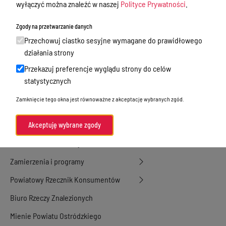
Nieodpłatna Pomoc Prawna
wyłączyć można znaleźć w naszej
Polityce Prywatności
.
Akty Prawne
Zgody na przetwarzanie danych
Rejestry, ewidencje i archiwa
Przechowuj ciastko sesyjne wymagane do prawidłowego
działania strony
Budżet
Przekazuj preferencje wyglądu strony do celów
Organizacja działania samorządu
statystycznych
powiatowego
Zamknięcie tego okna jest równoważne z akceptację wybranych zgód.
Organy Powiatu
Oświadczenia majątkowe
Akceptuję wybrane zgody
Porozumienia i umowy
Zamierzenia i programy
Powiatowy Rzecznik Konsumentów
Biuro Rzeczy Znalezionych
Mienie Powiatu Ostródzkiego