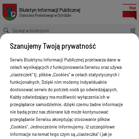
Starosta Ostródzki
Biuletyn Informacji Publicznej Starostwa Powiatowego w Ostródzie
Biuletyn Informacji Publicznej
Starostwa Powiatowego w Ostródzie
Ścieżka powrotu
Strona główna
Informacja
Starosta Ostródzki
Szanujemy Twoją prywatność
Informacja
Serwis Biuletynu Informacji Publicznej przetwarza dane w
Menu Przedmiotowe
celach wynikających z funkcjonowania Serwisu oraz używa
Starostwo Powiatowe
„ciasteczek” tj. plików „Cookies” w celach statystycznych i
funkcjonalnych. Dzięki nim możemy indywidualnie
Poradnik Interesanta
dostosować serwis do potrzeb osób go odwiedzających.
Informacje o naborze
Każdy odwiedzający ma możliwość wyłączenia ich w
przeglądarce samodzielnie, dzięki czemu żadne informacje
Zamówienia Publiczne
nie będą przez nas zbierane lub może kontynuować
Tablica ogłoszeń
przeglądanie Serwisu akceptując stosowanie plików
„Cookies”. Jednocześnie informujemy, iż szczegółowe
Dyżury Aptek w Powiecie Ostródzkim
informacje na temat tego czym są „ciasteczka” i jak je