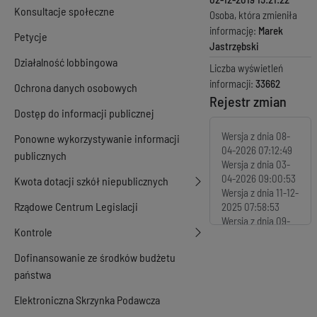
Konsultacje społeczne
Osoba, która zmieniła
informację:
Marek
Petycje
Jastrzębski
Działalność lobbingowa
Liczba wyświetleń
informacji:
33662
Ochrona danych osobowych
Rejestr zmian
Dostęp do informacji publicznej
Wersja z dnia
08-
Ponowne wykorzystywanie informacji
04-2026 07:12:49
publicznych
Wersja z dnia
03-
04-2026 09:00:53
Kwota dotacji szkół niepublicznych
Wersja z dnia
11-12-
Rządowe Centrum Legislacji
2025 07:58:53
Wersja z dnia
09-
Kontrole
12-2025 14:01:54
Wersja z dnia
19-
Dofinansowanie ze środków budżetu
02-2025 08:19:08
państwa
Wersja z dnia
19-
02-2025 07:13:08
Elektroniczna Skrzynka Podawcza
Wersja z dnia
01-