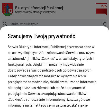
Druki do pobrania
Biuletyn Informacji Publicznej Starostwa Powiatowego w Ostródzie
Biuletyn Informacji Publicznej
Starostwa Powiatowego w Ostródzie
Ścieżka powrotu
Strona główna
Informacja
Druki do pobrania
Szanujemy Twoją prywatność
Informacja
Serwis Biuletynu Informacji Publicznej przetwarza dane w
Menu Przedmiotowe
Wersja
celach wynikających z funkcjonowania Serwisu oraz używa
nieobowiązująca z dnia
Starostwo Powiatowe
„ciasteczek” tj. plików „Cookies” w celach statystycznych i
02-12-2019 15:21:22
funkcjonalnych. Dzięki nim możemy indywidualnie
Drukuj
Poradnik Interesanta
dostosować serwis do potrzeb osób go odwiedzających.
Druki do
Informacje o naborze
Każdy odwiedzający ma możliwość wyłączenia ich w
pobrania
przeglądarce samodzielnie, dzięki czemu żadne informacje
Zamówienia Publiczne
nie będą przez nas zbierane lub może kontynuować
Tablica ogłoszeń
przeglądanie Serwisu akceptując stosowanie plików
Załączniki
„Cookies”. Jednocześnie informujemy, iż szczegółowe
Dyżury Aptek w Powiecie Ostródzkim
informacje na temat tego czym są „ciasteczka” i jak je
Oświadczenie