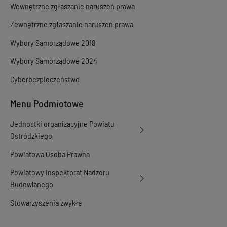
02-2024 11:19:43
Wewnętrzne zgłaszanie naruszeń prawa
Wersja z dnia
12-
04-2023 10:33:42
Zewnętrzne zgłaszanie naruszeń prawa
Wersja z dnia
12-
Wybory Samorządowe 2018
04-2023 09:36:28
Wersja z dnia
06-
Wybory Samorządowe 2024
03-2023 12:29:25
Wersja z dnia
26-
Cyberbezpieczeństwo
07-2022 11:34:02
Wersja z dnia
07-
Menu Podmiotowe
03-2022 12:40:21
Wersja z dnia
28-
Jednostki organizacyjne Powiatu
02-2022 12:48:36
Wersja z dnia
21-
Ostródzkiego
02-2022 12:48:43
Powiatowa Osoba Prawna
Wersja z dnia
30-
07-2020 08:10:52
Powiatowy Inspektorat Nadzoru
Wersja z dnia
27-
Budowlanego
05-2020 09:55:46
Wersja z dnia
26-
Stowarzyszenia zwykłe
05-2020 12:07:00
Wersja z dnia
18-
12-2019 11:10:46