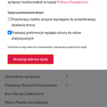
Nieodpłatna Pomoc Prawna
wyłączyć można znaleźć w naszej
Polityce Prywatności
.
Akty Prawne
Zgody na przetwarzanie danych
Rejestry, ewidencje i archiwa
Przechowuj ciastko sesyjne wymagane do prawidłowego
działania strony
Budżet
Przekazuj preferencje wyglądu strony do celów
Organizacja działania samorządu
statystycznych
powiatowego
Zamknięcie tego okna jest równoważne z akceptację wybranych zgód.
Organy Powiatu
Oświadczenia majątkowe
Akceptuję wybrane zgody
Porozumienia i umowy
Zamierzenia i programy
Powiatowy Rzecznik Konsumentów
Biuro Rzeczy Znalezionych
Mienie Powiatu Ostródzkiego