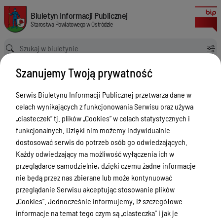
Interpelacje i zapytania radnych
Biuletyn Informacji Publicznej Starostwa Powiatowego w Ostródzie
Biuletyn Informacji Publicznej
Starostwa Powiatowego w Ostródzie
Ścieżka powrotu
Strona główna
Informacja
Interpelacje i zapytania radnych
Szanujemy Twoją prywatność
Informacja
Serwis Biuletynu Informacji Publicznej przetwarza dane w
Menu Przedmiotowe
celach wynikających z funkcjonowania Serwisu oraz używa
Starostwo Powiatowe
„ciasteczek” tj. plików „Cookies” w celach statystycznych i
funkcjonalnych. Dzięki nim możemy indywidualnie
Poradnik Interesanta
dostosować serwis do potrzeb osób go odwiedzających.
Informacje o naborze
Każdy odwiedzający ma możliwość wyłączenia ich w
przeglądarce samodzielnie, dzięki czemu żadne informacje
Zamówienia Publiczne
nie będą przez nas zbierane lub może kontynuować
Tablica ogłoszeń
przeglądanie Serwisu akceptując stosowanie plików
„Cookies”. Jednocześnie informujemy, iż szczegółowe
Dyżury Aptek w Powiecie Ostródzkim
informacje na temat tego czym są „ciasteczka” i jak je