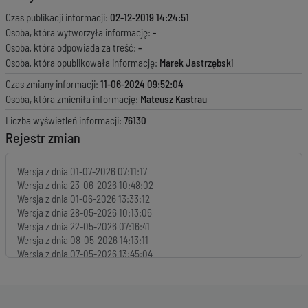
Czas publikacji informacji:
02-12-2019 14:24:51
Osoba, która wytworzyła informację:
-
Osoba, która odpowiada za treść:
-
Osoba, która opublikowała informację:
Marek Jastrzębski
Czas zmiany informacji:
11-06-2024 09:52:04
Osoba, która zmieniła informację:
Mateusz Kastrau
Liczba wyświetleń informacji:
76130
Rejestr zmian
Wersja z dnia
01-07-2026 07:11:17
Wersja z dnia
23-06-2026 10:48:02
Wersja z dnia
01-06-2026 13:33:12
Wersja z dnia
28-05-2026 10:13:06
Wersja z dnia
22-05-2026 07:16:41
Wersja z dnia
08-05-2026 14:13:11
Wersja z dnia
07-05-2026 13:45:04
Wersja z dnia
30-04-2026 14:35:04
Wersja z dnia
24-04-2026 14:00:47
Wersja z dnia
15-04-2026 07:02:33