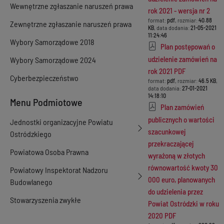
Wewnętrzne zgłaszanie naruszeń prawa
rok 2021 - wersja nr 2
format:
pdf
, rozmiar:
40.88
Zewnętrzne zgłaszanie naruszeń prawa
KB
, data dodania:
21-05-2021
11:24:46
Wybory Samorządowe 2018
Plan postępowań o
udzielenie zamówień na
Wybory Samorządowe 2024
rok 2021 PDF
Cyberbezpieczeństwo
format:
pdf
, rozmiar:
46.5 KB
,
data dodania:
27-01-2021
14:18:10
Menu Podmiotowe
Plan zamówień
publicznych o wartości
Jednostki organizacyjne Powiatu
szacunkowej
Ostródzkiego
przekraczającej
Powiatowa Osoba Prawna
wyrażoną w złotych
równowartość kwoty 30
Powiatowy Inspektorat Nadzoru
000 euro, planowanych
Budowlanego
do udzielenia przez
Stowarzyszenia zwykłe
Powiat Ostródzki w roku
2020 PDF