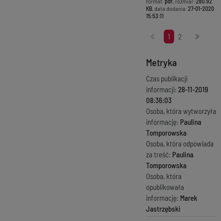
format:
pdf
, rozmiar:
280.92
KB
, data dodania:
27-01-2020
15:53:11
Stronicowanie
1
2
Metryka
Czas publikacji
informacji:
28-11-2019
08:36:03
Osoba, która wytworzyła
informację:
Paulina
Tomporowska
Osoba, która odpowiada
za treść:
Paulina
Tomporowska
Osoba, która
opublikowała
informację:
Marek
Jastrzębski