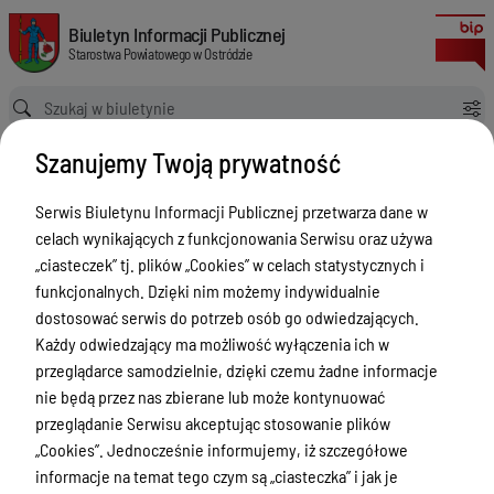
Plan zamówień publicznych
Biuletyn Informacji Publicznej Starostwa Powiatowego w Ostródzie
Biuletyn Informacji Publicznej
Starostwa Powiatowego w Ostródzie
Ścieżka powrotu
Strona główna
Informacja
Plan zamówień publicznych
Szanujemy Twoją prywatność
Informacja
Serwis Biuletynu Informacji Publicznej przetwarza dane w
Menu Przedmiotowe
Wersja
celach wynikających z funkcjonowania Serwisu oraz używa
nieobowiązująca z dnia
Starostwo Powiatowe
„ciasteczek” tj. plików „Cookies” w celach statystycznych i
08-12-2021 13:16:28
funkcjonalnych. Dzięki nim możemy indywidualnie
Drukuj
Poradnik Interesanta
dostosować serwis do potrzeb osób go odwiedzających.
Plan zamówień
Informacje o naborze
Każdy odwiedzający ma możliwość wyłączenia ich w
publicznych
przeglądarce samodzielnie, dzięki czemu żadne informacje
Zamówienia Publiczne
nie będą przez nas zbierane lub może kontynuować
Tablica ogłoszeń
przeglądanie Serwisu akceptując stosowanie plików
Załączniki
„Cookies”. Jednocześnie informujemy, iż szczegółowe
Dyżury Aptek w Powiecie Ostródzkim
informacje na temat tego czym są „ciasteczka” i jak je
Plan postępowań o