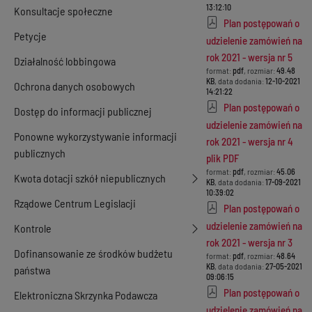
13:12:10
Konsultacje społeczne
Plan postępowań o
Petycje
udzielenie zamówień na
rok 2021 - wersja nr 5
Działalność lobbingowa
format:
pdf
, rozmiar:
49.48
KB
, data dodania:
12-10-2021
Ochrona danych osobowych
14:21:22
Plan postępowań o
Dostęp do informacji publicznej
udzielenie zamówień na
Ponowne wykorzystywanie informacji
rok 2021 - wersja nr 4
publicznych
plik PDF
format:
pdf
, rozmiar:
45.06
Kwota dotacji szkół niepublicznych
KB
, data dodania:
17-09-2021
10:39:02
Rządowe Centrum Legislacji
Plan postępowań o
udzielenie zamówień na
Kontrole
rok 2021 - wersja nr 3
Dofinansowanie ze środków budżetu
format:
pdf
, rozmiar:
48.64
KB
, data dodania:
27-05-2021
państwa
09:06:15
Plan postępowań o
Elektroniczna Skrzynka Podawcza
udzielenie zamówień na