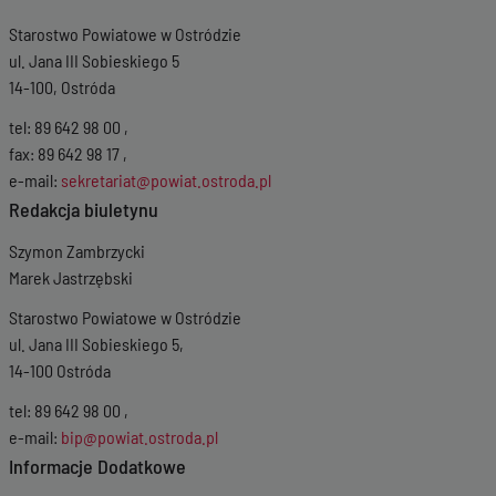
Wersja z dnia
19-
Starostwo Powiatowe w Ostródzie
01-2026 12:55:58
Wersja z dnia
26-
ul. Jana III Sobieskiego 5
11-2025 12:41:04
14-100, Ostróda
Wersja z dnia
06-
11-2025 12:21:49
tel: 89 642 98 00 ,
Wersja z dnia
06-
fax: 89 642 98 17 ,
11-2025 07:16:45
e-mail:
sekretariat@powiat.ostroda.pl
Wersja z dnia
23-
Redakcja biuletynu
10-2025 09:15:34
Wersja z dnia
22-
Szymon Zambrzycki
10-2025 13:13:34
Marek Jastrzębski
Wersja z dnia
03-
10-2025 10:20:43
Starostwo Powiatowe w Ostródzie
Wersja z dnia
18-
ul. Jana III Sobieskiego 5,
09-2025 14:50:02
Wersja z dnia
09-
14-100 Ostróda
07-2025 12:33:43
tel: 89 642 98 00 ,
Wersja z dnia
15-
04-2025 12:13:26
e-mail:
bip@powiat.ostroda.pl
Wersja z dnia
24-
Informacje Dodatkowe
01-2025 11:25:30