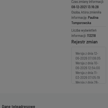
Czas zmiany informacji:
08-12-2021 13:16:28
Osoba, która zmieniła
informację:
Paulina
Tomporowska
Liczba wyświetleń
informacji:
112218
Rejestr zmian
Wersja z dnia
12-
06-2026 07:08:05
Wersja z dnia
10-
06-2026 12:54:00
Wersja z dnia
11-
03-2026 07:05:19
Wersja z dnia
28-
01-2026 12:16:48
Wersja z dnia
28-
01-2026 11:25:25
Wersja z dnia
19-
Dane teleadresowe
01-2026 12:56:37