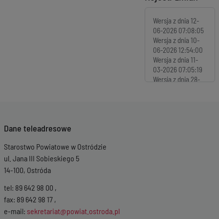
Wersja z dnia
12-
06-2026 07:08:05
Wersja z dnia
10-
06-2026 12:54:00
Wersja z dnia
11-
03-2026 07:05:19
Wersja z dnia
28-
01-2026 12:16:48
Wersja z dnia
28-
01-2026 11:25:25
Wersja z dnia
19-
Dane teleadresowe
01-2026 12:56:37
Wersja z dnia
19-
Starostwo Powiatowe w Ostródzie
01-2026 12:55:58
Wersja z dnia
26-
ul. Jana III Sobieskiego 5
11-2025 12:41:04
14-100, Ostróda
Wersja z dnia
06-
11-2025 12:21:49
tel: 89 642 98 00 ,
Wersja z dnia
06-
fax: 89 642 98 17 ,
11-2025 07:16:45
e-mail:
sekretariat@powiat.ostroda.pl
Wersja z dnia
23-