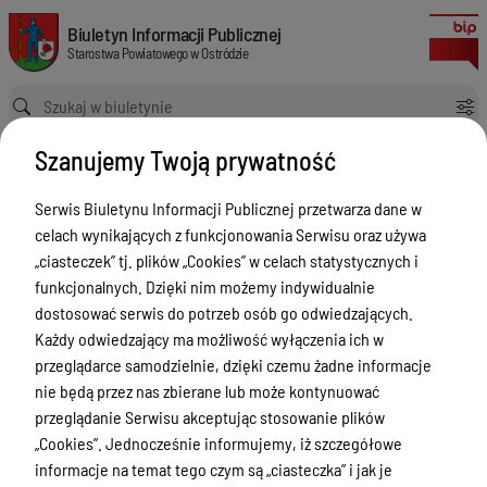
Plan zamówień publicznych
Biuletyn Informacji Publicznej Starostwa Powiatowego w Ostródzie
Biuletyn Informacji Publicznej
Starostwa Powiatowego w Ostródzie
Ścieżka powrotu
Strona główna
Informacja
Plan zamówień publicznych
Szanujemy Twoją prywatność
Informacja
Serwis Biuletynu Informacji Publicznej przetwarza dane w
Menu Przedmiotowe
Wersja
celach wynikających z funkcjonowania Serwisu oraz używa
nieobowiązująca z dnia
Starostwo Powiatowe
„ciasteczek” tj. plików „Cookies” w celach statystycznych i
28-11-2019 08:36:03
funkcjonalnych. Dzięki nim możemy indywidualnie
Drukuj
Poradnik Interesanta
dostosować serwis do potrzeb osób go odwiedzających.
Plan zamówień
Informacje o naborze
Każdy odwiedzający ma możliwość wyłączenia ich w
publicznych
przeglądarce samodzielnie, dzięki czemu żadne informacje
Zamówienia Publiczne
nie będą przez nas zbierane lub może kontynuować
Tablica ogłoszeń
przeglądanie Serwisu akceptując stosowanie plików
Załączniki
„Cookies”. Jednocześnie informujemy, iż szczegółowe
Dyżury Aptek w Powiecie Ostródzkim
informacje na temat tego czym są „ciasteczka” i jak je
Plan zamówień