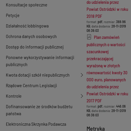
do udzielenia przez
Konsultacje społeczne
Powiat Ostródzki w roku
Petycje
2018 PDF
format:
pdf
, rozmiar:
369.96
Działalność lobbingowa
KB
, data dodania:
28-11-2019
08:36:03
Ochrona danych osobowych
Plan zamówień
publicznych o wartości
Dostęp do informacji publicznej
szacunkowej
Ponowne wykorzystywanie informacji
przekraczającej
publicznych
wyrażoną w złotych
równowartość kwoty 30
Kwota dotacji szkół niepublicznych
000 euro, planowanych
Rządowe Centrum Legislacji
do udzielenia przez
Powiat Ostródzki w roku
Kontrole
2017 PDF
Dofinansowanie ze środków budżetu
format:
pdf
, rozmiar:
446.06
KB
, data dodania:
28-11-2019
państwa
08:36:03
Elektroniczna Skrzynka Podawcza
Metryka