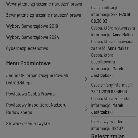
Wewnętrzne zgłaszanie naruszeń prawa
Czas publikacji
informacji:
28-11-2019
Zewnętrzne zgłaszanie naruszeń prawa
08:36:03
Wybory Samorządowe 2018
Osoba, która wytworzyła
informację:
Anna Malisz
Wybory Samorządowe 2024
Osoba, która odpowiada
Cyberbezpieczeństwo
za treść:
Anna Malisz
Osoba, która
opublikowała
Menu Podmiotowe
informację:
Marek
Jednostki organizacyjne Powiatu
Jastrzębski
Ostródzkiego
Czas zmiany informacji:
28-11-2019 08:36:03
Powiatowa Osoba Prawna
Osoba, która zmieniła
Powiatowy Inspektorat Nadzoru
informację:
Marek
Budowlanego
Jastrzębski
Liczba wyświetleń
Stowarzyszenia zwykłe
informacji:
112307
Rejestr zmian