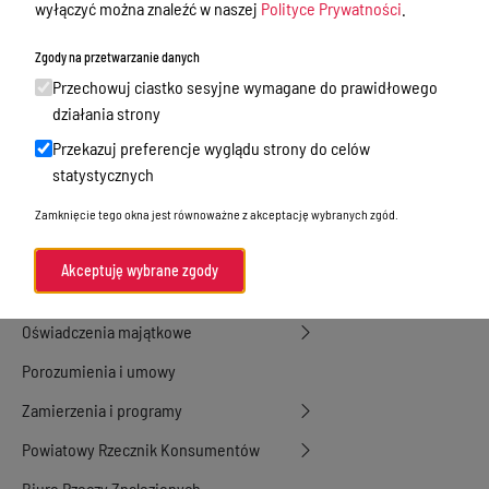
wyłączyć można znaleźć w naszej
Polityce Prywatności
.
Dyżury Aptek w Powiecie Ostródzkim
Zgody na przetwarzanie danych
Nieodpłatna Pomoc Prawna
Przechowuj ciastko sesyjne wymagane do prawidłowego
Akty Prawne
działania strony
Rejestry, ewidencje i archiwa
Przekazuj preferencje wyglądu strony do celów
statystycznych
Budżet
Zamknięcie tego okna jest równoważne z akceptację wybranych zgód.
Organizacja działania samorządu
powiatowego
Akceptuję wybrane zgody
Organy Powiatu
Oświadczenia majątkowe
Porozumienia i umowy
Zamierzenia i programy
Powiatowy Rzecznik Konsumentów
Biuro Rzeczy Znalezionych