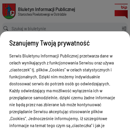
Retransmisja XLI Sesji Rady Powiatu Ostródzkiego
Biuletyn Informacji Publicznej Starostwa Powiatowego w Ostródzie
Biuletyn Informacji Publicznej
Starostwa Powiatowego w Ostródzie
Ścieżka powrotu
Strona główna
Retransmisje z obrad Rady Powiatu w Ostródzie
Szanujemy Twoją prywatność
Retransmisja XLI Sesji Rady Powiatu Ostródzkiego
Retransmisje z obrad Rady
Serwis Biuletynu Informacji Publicznej przetwarza dane w
Powiatu w Ostródzie
celach wynikających z funkcjonowania Serwisu oraz używa
„ciasteczek” tj. plików „Cookies” w celach statystycznych i
Menu Przedmiotowe
funkcjonalnych. Dzięki nim możemy indywidualnie
dostosować serwis do potrzeb osób go odwiedzających.
Starostwo Powiatowe
Każdy odwiedzający ma możliwość wyłączenia ich w
Poradnik Interesanta
przeglądarce samodzielnie, dzięki czemu żadne informacje
nie będą przez nas zbierane lub może kontynuować
Informacje o naborze
przeglądanie Serwisu akceptując stosowanie plików
Zamówienia Publiczne
„Cookies”. Jednocześnie informujemy, iż szczegółowe
informacje na temat tego czym są „ciasteczka” i jak je
Tablica ogłoszeń