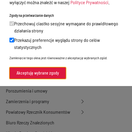
wyłączyć można znaleźć w naszej
Polityce Prywatności
.
Nieodpłatna Pomoc Prawna
Zgody na przetwarzanie danych
Akty Prawne
Przechowuj ciastko sesyjne wymagane do prawidłowego
Rejestry, ewidencje i archiwa
działania strony
Przekazuj preferencje wyglądu strony do celów
Budżet
statystycznych
Organizacja działania samorządu
Zamknięcie tego okna jest równoważne z akceptację wybranych zgód.
powiatowego
Organy Powiatu
Akceptuję wybrane zgody
Oświadczenia majątkowe
Porozumienia i umowy
Zamierzenia i programy
Powiatowy Rzecznik Konsumentów
Biuro Rzeczy Znalezionych