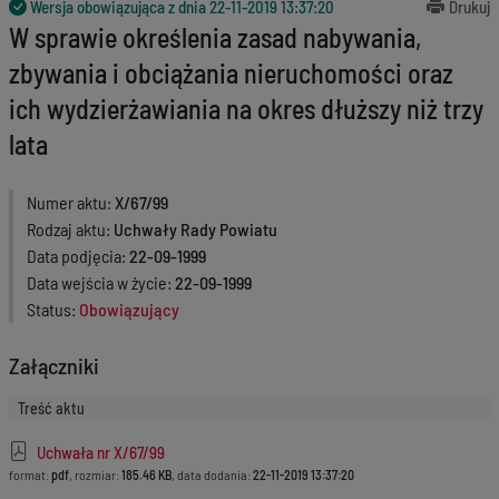
Wersja obowiązująca z dnia
22-11-2019 13:37:20
Drukuj
W sprawie określenia zasad nabywania,
zbywania i obciążania nieruchomości oraz
ich wydzierżawiania na okres dłuższy niż trzy
lata
Numer aktu
X/67/99
Rodzaj aktu
Uchwały Rady Powiatu
Data podjęcia
22-09-1999
Data wejścia w życie
22-09-1999
Status
Obowiązujący
Załączniki
Treść aktu
Uchwała nr X/67/99
format:
pdf
, rozmiar:
185.46 KB
, data dodania:
22-11-2019 13:37:20