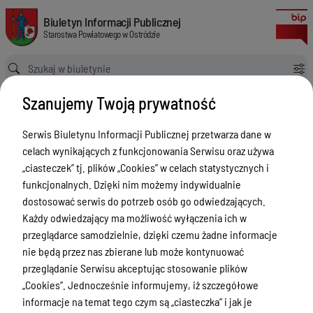
W sprawie określenia zasad nabywania, zbywania i obciążania nieruchomoś
Biuletyn Informacji Publicznej Starostwa Powiatowego w Ostródzie
Biuletyn Informacji Publicznej
Starostwa Powiatowego w Ostródzie
Ścieżka powrotu
Strona główna
Akty prawne
Szanujemy Twoją prywatność
W sprawie określenia zasad nabywania, zbywania i obciążania nieruchomości oraz ich wydzierżawiania na okres dłuższy niż trzy lata
Akty prawne
Serwis Biuletynu Informacji Publicznej przetwarza dane w
celach wynikających z funkcjonowania Serwisu oraz używa
Menu Przedmiotowe
„ciasteczek” tj. plików „Cookies” w celach statystycznych i
Starostwo Powiatowe
funkcjonalnych. Dzięki nim możemy indywidualnie
dostosować serwis do potrzeb osób go odwiedzających.
Poradnik Interesanta
Każdy odwiedzający ma możliwość wyłączenia ich w
Informacje o naborze
przeglądarce samodzielnie, dzięki czemu żadne informacje
nie będą przez nas zbierane lub może kontynuować
Zamówienia Publiczne
przeglądanie Serwisu akceptując stosowanie plików
Tablica ogłoszeń
„Cookies”. Jednocześnie informujemy, iż szczegółowe
informacje na temat tego czym są „ciasteczka” i jak je
Dyżury Aptek w Powiecie Ostródzkim