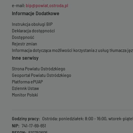
e-mail:
bip@powiat.ostroda.pl
Informacje Dodatkowe
Instrukcja obsługi BIP
Deklaracja dostępności
Dostępność
Rejestr zmian
Informacja dotycząca możliwości korzystania z usług tłumacza j
Inne serwisy
Strona Powiatu Ostródzkiego
Geoportal Powiatu Ostródzkiego
Platforma ePUAP
Dziennk Ustaw
Monitor Polski
Godziny pracy
Ostróda: poniedziałek: 8:00 - 16:00, wtorek-piąte
NIP
741-17-69-651
REGON
510750605