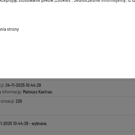
218/2025
nia strony
01 KB
, data dodania:
24-11-2025 10:44:29
macji:
24-11-2025 10:44:29
zyła informację:
Zarząd Powiatu
ada za treść:
Zarząd Powiatu
kowała informację:
Mateusz Kastrau
ji:
24-11-2025 10:44:29
a informację:
Mateusz Kastrau
formacji:
226
11-2025 10:44:29