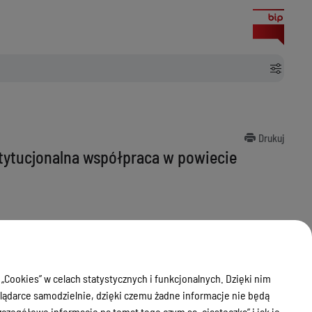
Drukuj
stytucjonalna współpraca w powiecie
 „Cookies” w celach statystycznych i funkcjonalnych. Dzięki nim
ądarce samodzielnie, dzięki czemu żadne informacje nie będą
zegółowe informacje na temat tego czym są „ciasteczka” i jak je