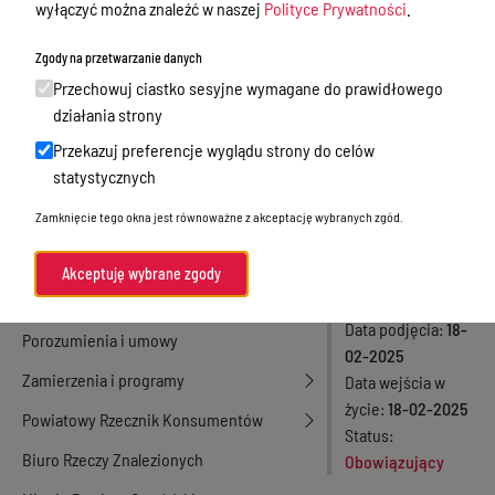
wyłączyć można znaleźć w naszej
Polityce Prywatności
.
realizację
Nieodpłatna Pomoc Prawna
Zgody na przetwarzanie danych
zadań
Akty Prawne
Przechowuj ciastko sesyjne wymagane do prawidłowego
publicznych w
Rejestry, ewidencje i archiwa
działania strony
2025 roku
Przekazuj preferencje wyglądu strony do celów
Budżet
statystycznych
Organizacja działania samorządu
Numer aktu
Zamknięcie tego okna jest równoważne z akceptację wybranych zgód.
powiatowego
32/117/2025
Rodzaj aktu
Organy Powiatu
Akceptuję wybrane zgody
Uchwały Zarządu
Oświadczenia majątkowe
Powiatu
Data podjęcia
18-
Porozumienia i umowy
02-2025
Zamierzenia i programy
Data wejścia w
życie
18-02-2025
Powiatowy Rzecznik Konsumentów
Status
Biuro Rzeczy Znalezionych
Obowiązujący