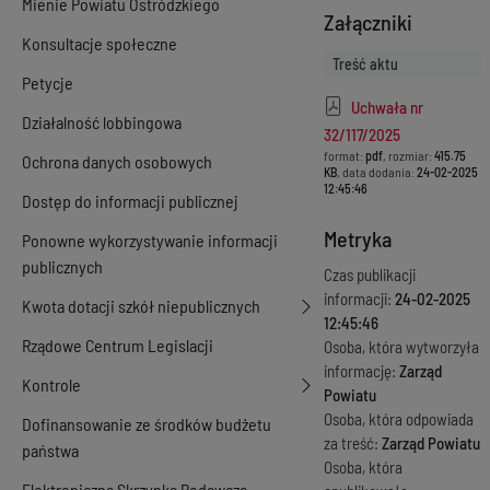
Mienie Powiatu Ostródzkiego
Załączniki
Konsultacje społeczne
Treść aktu
Petycje
Uchwała nr
Działalność lobbingowa
32/117/2025
format:
pdf
, rozmiar:
415.75
Ochrona danych osobowych
KB
, data dodania:
24-02-2025
12:45:46
Dostęp do informacji publicznej
Metryka
Ponowne wykorzystywanie informacji
publicznych
Czas publikacji
informacji:
24-02-2025
Kwota dotacji szkół niepublicznych
12:45:46
Rządowe Centrum Legislacji
Osoba, która wytworzyła
informację:
Zarząd
Kontrole
Powiatu
Osoba, która odpowiada
Dofinansowanie ze środków budżetu
za treść:
Zarząd Powiatu
państwa
Osoba, która
Elektroniczna Skrzynka Podawcza