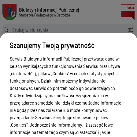
w sprawie ogłoszenia otwartych konkursów ofert nr 1,2,3 na realizację z
Biuletyn Informacji Publicznej Starostwa Powiatowego w Ostródzie
Biuletyn Informacji Publicznej
Starostwa Powiatowego w Ostródzie
Ścieżka powrotu
Strona główna
Akty prawne
Szanujemy Twoją prywatność
w sprawie ogłoszenia otwartych konkursów ofert nr 1,2,3 na realizację zadań publicznych w 2025 roku
Akty prawne
Serwis Biuletynu Informacji Publicznej przetwarza dane w
celach wynikających z funkcjonowania Serwisu oraz używa
Menu Przedmiotowe
Wersja obowiązująca
„ciasteczek” tj. plików „Cookies” w celach statystycznych i
z dnia
24-02-2025
Starostwo Powiatowe
funkcjonalnych. Dzięki nim możemy indywidualnie
12:45:46
dostosować serwis do potrzeb osób go odwiedzających.
Drukuj
Poradnik Interesanta
Każdy odwiedzający ma możliwość wyłączenia ich w
w sprawie
Informacje o naborze
przeglądarce samodzielnie, dzięki czemu żadne informacje
ogłoszenia
nie będą przez nas zbierane lub może kontynuować
Zamówienia Publiczne
otwartych
przeglądanie Serwisu akceptując stosowanie plików
Tablica ogłoszeń
„Cookies”. Jednocześnie informujemy, iż szczegółowe
konkursów
informacje na temat tego czym są „ciasteczka” i jak je
ofert nr 1,2,3 na
Dyżury Aptek w Powiecie Ostródzkim