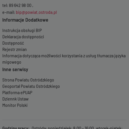
tel: 89 642 98 00 ,
e-mail:
bip@powiat.ostroda.pl
Informacje Dodatkowe
Instrukcja obsługi BIP
Deklaracja dostępności
Dostępność
Rejestr zmian
Informacja dotycząca możliwości korzystania z usług tłumacza języka
migowego
Inne serwisy
Strona Powiatu Ostródzkiego
Geoportal Powiatu Ostródzkiego
Platforma ePUAP
Dziennk Ustaw
Monitor Polski
Godziny pracy
Ostróda: poniedziałek: 8:00 - 16:00, wtorek-piątek: