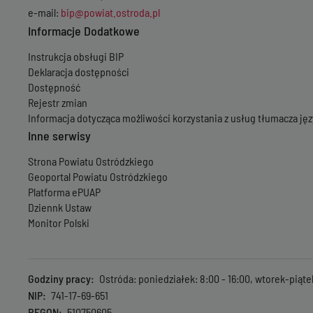
e-mail:
bip@powiat.ostroda.pl
Informacje Dodatkowe
Instrukcja obsługi BIP
Deklaracja dostępności
Dostępność
Rejestr zmian
Informacja dotycząca możliwości korzystania z usług tłumacza j
Inne serwisy
Strona Powiatu Ostródzkiego
Geoportal Powiatu Ostródzkiego
Platforma ePUAP
Dziennk Ustaw
Monitor Polski
Godziny pracy
Ostróda: poniedziałek: 8:00 - 16:00, wtorek-piąte
NIP
741-17-69-651
REGON
510750605