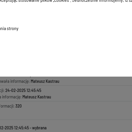
nia strony
116/2025
.47 KB
, data dodania:
24-02-2025 12:45:45
macji:
24-02-2025 12:45:45
zyła informację:
Zarząd Powiatu
ada za treść:
Zarząd Powiatu
kowała informację:
Mateusz Kastrau
ji:
24-02-2025 12:45:45
a informację:
Mateusz Kastrau
formacji:
320
02-2025 12:45:45