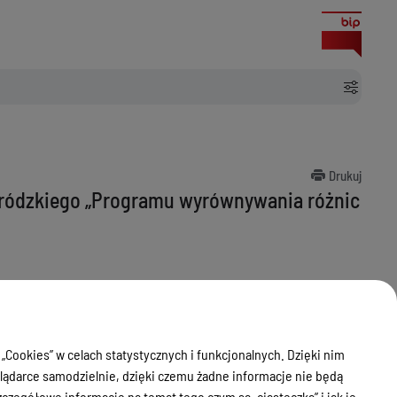
Drukuj
stródzkiego „Programu wyrównywania różnic
 „Cookies” w celach statystycznych i funkcjonalnych. Dzięki nim
ądarce samodzielnie, dzięki czemu żadne informacje nie będą
zegółowe informacje na temat tego czym są „ciasteczka” i jak je