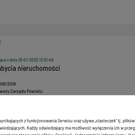
i
ąca z dnia
29-01-2020 12:51:48
abycia nieruchomości
108/2019
wały Zarządu Powiatu
8-10-2019
ycie
28-10-2019
ujący
ynikających z funkcjonowania Serwisu oraz używa „ciasteczek” tj. plików
iedzających. Każdy odwiedzający ma możliwość wyłączenia ich w przegl
ceptując stosowanie plików „Cookies”. Jednocześnie informujemy, iż szc