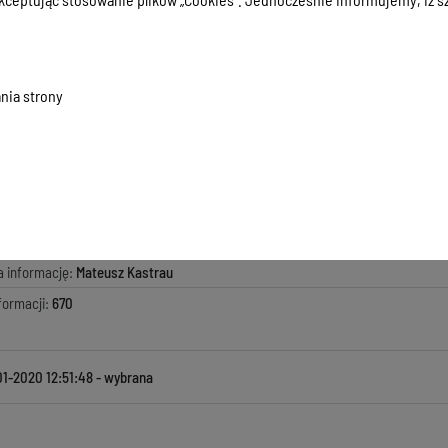
108/2019
36 KB
, data dodania:
29-01-2020 12:51:48
nia strony
macji:
29-01-2020 12:51:48
zyła informację:
Zarząd Powiatu
ada za treść:
Zarząd Powiatu
kowała informację:
Mateusz Kastrau
ji:
29-01-2020 12:51:48
a informację:
Mateusz Kastrau
formacji:
670
01-2020 12:51:48