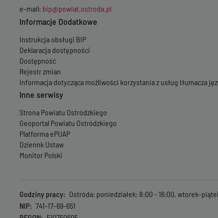
e-mail:
bip@powiat.ostroda.pl
Informacje Dodatkowe
Instrukcja obsługi BIP
Deklaracja dostępności
Dostępność
Rejestr zmian
Informacja dotycząca możliwości korzystania z usług tłumacza j
Inne serwisy
Strona Powiatu Ostródzkiego
Geoportal Powiatu Ostródzkiego
Platforma ePUAP
Dziennk Ustaw
Monitor Polski
Godziny pracy
Ostróda: poniedziałek: 8:00 - 16:00, wtorek-piąte
NIP
741-17-69-651
REGON
510750605