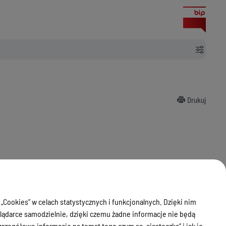
Drukuj
 „Cookies” w celach statystycznych i funkcjonalnych. Dzięki nim
ądarce samodzielnie, dzięki czemu żadne informacje nie będą
zegółowe informacje na temat tego czym są „ciasteczka” i jak je