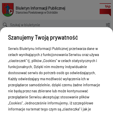
w sprawie powołania komisji przetargowej
Biuletyn Informacji Publicznej Starostwa Powiatowego w Ostródzie
Biuletyn Informacji Publicznej
Starostwa Powiatowego w Ostródzie
Ścieżka powrotu
Strona główna
Akty prawne
Szanujemy Twoją prywatność
w sprawie powołania komisji przetargowej
Akty prawne
Serwis Biuletynu Informacji Publicznej przetwarza dane w
celach wynikających z funkcjonowania Serwisu oraz używa
Menu Przedmiotowe
Wersja obowiązująca
„ciasteczek” tj. plików „Cookies” w celach statystycznych i
z dnia
24-01-2020
Starostwo Powiatowe
funkcjonalnych. Dzięki nim możemy indywidualnie
13:22:36
dostosować serwis do potrzeb osób go odwiedzających.
Drukuj
Poradnik Interesanta
Każdy odwiedzający ma możliwość wyłączenia ich w
w sprawie
Informacje o naborze
przeglądarce samodzielnie, dzięki czemu żadne informacje
powołania
nie będą przez nas zbierane lub może kontynuować
Zamówienia Publiczne
komisji
przeglądanie Serwisu akceptując stosowanie plików
Tablica ogłoszeń
„Cookies”. Jednocześnie informujemy, iż szczegółowe
przetargowej
informacje na temat tego czym są „ciasteczka” i jak je
Dyżury Aptek w Powiecie Ostródzkim