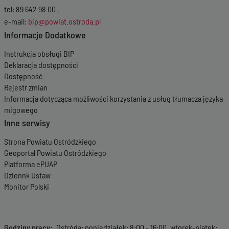
tel: 89 642 98 00 ,
e-mail:
bip@powiat.ostroda.pl
Informacje Dodatkowe
Instrukcja obsługi BIP
Deklaracja dostępności
Dostępność
Rejestr zmian
Informacja dotycząca możliwości korzystania z usług tłumacza języka
migowego
Inne serwisy
Strona Powiatu Ostródzkiego
Geoportal Powiatu Ostródzkiego
Platforma ePUAP
Dziennk Ustaw
Monitor Polski
Godziny pracy
Ostróda: poniedziałek: 8:00 - 16:00, wtorek-piątek: