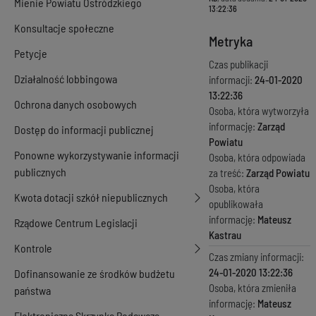
Mienie Powiatu Ostródzkiego
13:22:36
Konsultacje społeczne
Metryka
Petycje
Czas publikacji
Działalność lobbingowa
informacji:
24-01-2020
13:22:36
Ochrona danych osobowych
Osoba, która wytworzyła
informację:
Zarząd
Dostęp do informacji publicznej
Powiatu
Ponowne wykorzystywanie informacji
Osoba, która odpowiada
publicznych
za treść:
Zarząd Powiatu
Osoba, która
Kwota dotacji szkół niepublicznych
opublikowała
informację:
Mateusz
Rządowe Centrum Legislacji
Kastrau
Kontrole
Czas zmiany informacji:
24-01-2020 13:22:36
Dofinansowanie ze środków budżetu
Osoba, która zmieniła
państwa
informację:
Mateusz
Elektroniczna Skrzynka Podawcza