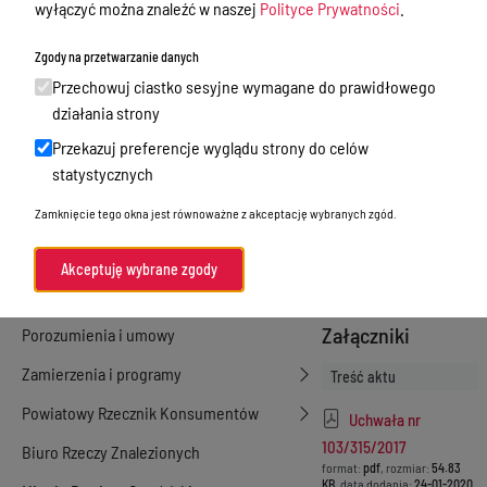
wyłączyć można znaleźć w naszej
Polityce Prywatności
.
Numer aktu
Nieodpłatna Pomoc Prawna
103/315/2017
Zgody na przetwarzanie danych
Rodzaj aktu
Akty Prawne
Przechowuj ciastko sesyjne wymagane do prawidłowego
Uchwały Zarządu
Rejestry, ewidencje i archiwa
działania strony
Powiatu
Przekazuj preferencje wyglądu strony do celów
Data podjęcia
27-
Budżet
statystycznych
06-2017
Organizacja działania samorządu
Data wejścia w
Zamknięcie tego okna jest równoważne z akceptację wybranych zgód.
powiatowego
życie
27-06-2017
Status
Organy Powiatu
Akceptuję wybrane zgody
Obowiązujący
Oświadczenia majątkowe
Załączniki
Porozumienia i umowy
Zamierzenia i programy
Treść aktu
Powiatowy Rzecznik Konsumentów
Uchwała nr
103/315/2017
Biuro Rzeczy Znalezionych
format:
pdf
, rozmiar:
54.83
KB
, data dodania:
24-01-2020