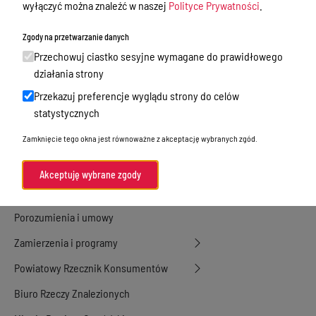
wyłączyć można znaleźć w naszej
Polityce Prywatności
.
Nieodpłatna Pomoc Prawna
Zgody na przetwarzanie danych
Akty Prawne
Przechowuj ciastko sesyjne wymagane do prawidłowego
Rejestry, ewidencje i archiwa
działania strony
Przekazuj preferencje wyglądu strony do celów
Budżet
statystycznych
Organizacja działania samorządu
Zamknięcie tego okna jest równoważne z akceptację wybranych zgód.
powiatowego
Organy Powiatu
Akceptuję wybrane zgody
Oświadczenia majątkowe
Porozumienia i umowy
Zamierzenia i programy
Powiatowy Rzecznik Konsumentów
Biuro Rzeczy Znalezionych