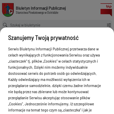
zmieniająca uchwałę w sprawie uchwalenia Regulaminu Organizacyjneg
Biuletyn Informacji Publicznej Starostwa Powiatowego w Ostródzie
Biuletyn Informacji Publicznej
Starostwa Powiatowego w Ostródzie
Ścieżka powrotu
Strona główna
Akty prawne
Szanujemy Twoją prywatność
zmieniająca uchwałę w sprawie uchwalenia Regulaminu Organizacyjnego Starostwa Powiatowego w Ostródzie
Akty prawne
Serwis Biuletynu Informacji Publicznej przetwarza dane w
celach wynikających z funkcjonowania Serwisu oraz używa
Menu Przedmiotowe
„ciasteczek” tj. plików „Cookies” w celach statystycznych i
Starostwo Powiatowe
funkcjonalnych. Dzięki nim możemy indywidualnie
dostosować serwis do potrzeb osób go odwiedzających.
Poradnik Interesanta
Każdy odwiedzający ma możliwość wyłączenia ich w
Informacje o naborze
przeglądarce samodzielnie, dzięki czemu żadne informacje
nie będą przez nas zbierane lub może kontynuować
Zamówienia Publiczne
przeglądanie Serwisu akceptując stosowanie plików
Tablica ogłoszeń
„Cookies”. Jednocześnie informujemy, iż szczegółowe
informacje na temat tego czym są „ciasteczka” i jak je
Dyżury Aptek w Powiecie Ostródzkim