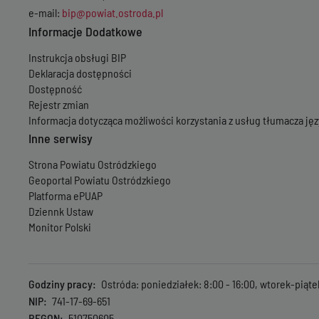
e-mail:
bip@powiat.ostroda.pl
Informacje Dodatkowe
Instrukcja obsługi BIP
Deklaracja dostępności
Dostępność
Rejestr zmian
Informacja dotycząca możliwości korzystania z usług tłumacza j
Inne serwisy
Strona Powiatu Ostródzkiego
Geoportal Powiatu Ostródzkiego
Platforma ePUAP
Dziennk Ustaw
Monitor Polski
Godziny pracy
Ostróda: poniedziałek: 8:00 - 16:00, wtorek-piąte
NIP
741-17-69-651
REGON
510750605