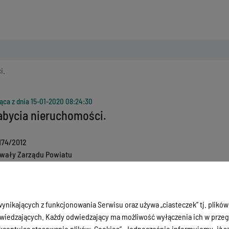
i.
ąca z dnia
15-01-2020 08:24:30
abycia nieruchomości.
174/2012
wały Zarządu Powiatu
5-06-2012
ycie
05-06-2012
ujący
ynikających z funkcjonowania Serwisu oraz używa „ciasteczek” tj. plików
iedzających. Każdy odwiedzający ma możliwość wyłączenia ich w przegl
ceptując stosowanie plików „Cookies”. Jednocześnie informujemy, iż szc