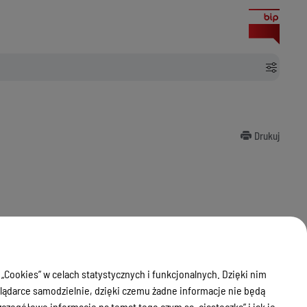
Drukuj
 „Cookies” w celach statystycznych i funkcjonalnych. Dzięki nim
ądarce samodzielnie, dzięki czemu żadne informacje nie będą
zegółowe informacje na temat tego czym są „ciasteczka” i jak je