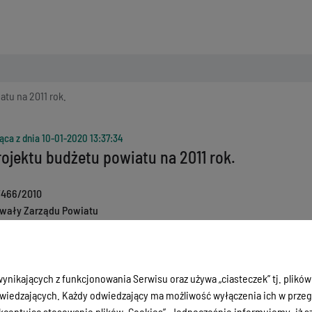
tu na 2011 rok.
ąca z dnia
10-01-2020 13:37:34
ojektu budżetu powiatu na 2011 rok.
/466/2010
wały Zarządu Powiatu
9-11-2010
ycie
09-11-2010
ny
5/26/2011
ynikających z funkcjonowania Serwisu oraz używa „ciasteczek” tj. plików
iedzających. Każdy odwiedzający ma możliwość wyłączenia ich w przegl
ceptując stosowanie plików „Cookies”. Jednocześnie informujemy, iż szc