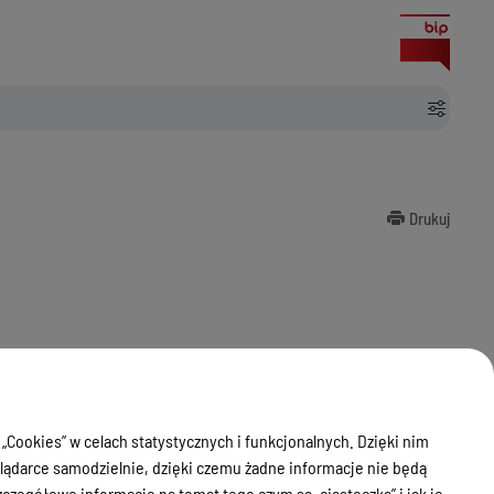
Drukuj
 „Cookies” w celach statystycznych i funkcjonalnych. Dzięki nim
ądarce samodzielnie, dzięki czemu żadne informacje nie będą
zegółowe informacje na temat tego czym są „ciasteczka” i jak je