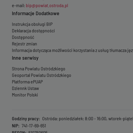
e-mail:
bip@powiat.ostroda.pl
Informacje Dodatkowe
Instrukcja obsługi BIP
Deklaracja dostępności
Dostępność
Rejestr zmian
Informacja dotycząca możliwości korzystania z usług tłumacza j
Inne serwisy
Strona Powiatu Ostródzkiego
Geoportal Powiatu Ostródzkiego
Platforma ePUAP
Dziennk Ustaw
Monitor Polski
Godziny pracy
Ostróda: poniedziałek: 8:00 - 16:00, wtorek-piąte
NIP
741-17-69-651
REGON
510750605