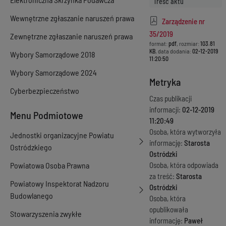
Treść aktu
Wewnętrzne zgłaszanie naruszeń prawa
Zarządzenie nr
35/2019
Zewnętrzne zgłaszanie naruszeń prawa
format:
pdf
, rozmiar:
103.81
KB
, data dodania:
02-12-2019
Wybory Samorządowe 2018
11:20:50
Wybory Samorządowe 2024
Metryka
Cyberbezpieczeństwo
Czas publikacji
informacji:
02-12-2019
Menu Podmiotowe
11:20:49
Osoba, która wytworzyła
Jednostki organizacyjne Powiatu
informację:
Starosta
Ostródzkiego
Ostródzki
Powiatowa Osoba Prawna
Osoba, która odpowiada
za treść:
Starosta
Powiatowy Inspektorat Nadzoru
Ostródzki
Budowlanego
Osoba, która
opublikowała
Stowarzyszenia zwykłe
informację:
Paweł