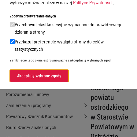
wyłączyć można znaleźć w naszej
Polityce Prywatności
.
dnia 19 grudnia
Nieodpłatna Pomoc Prawna
Zgody na przetwarzanie danych
2018 r. w
Akty Prawne
Przechowuj ciastko sesyjne wymagane do prawidłowego
sprawie
Rejestry, ewidencje i archiwa
działania strony
powołania
Przekazuj preferencje wyglądu strony do celów
Budżet
stałej Komisji
statystycznych
Organizacja działania samorządu
Likwidacyjnej
Zamknięcie tego okna jest równoważne z akceptację wybranych zgód.
powiatowego
składników
Organy Powiatu
Akceptuję wybrane zgody
majątku
Oświadczenia majątkowe
ruchomego
Porozumienia i umowy
powiatu
Zamierzenia i programy
ostródzkiego
w Starostwie
Powiatowy Rzecznik Konsumentów
Powiatowym w
Biuro Rzeczy Znalezionych
Ostródzie