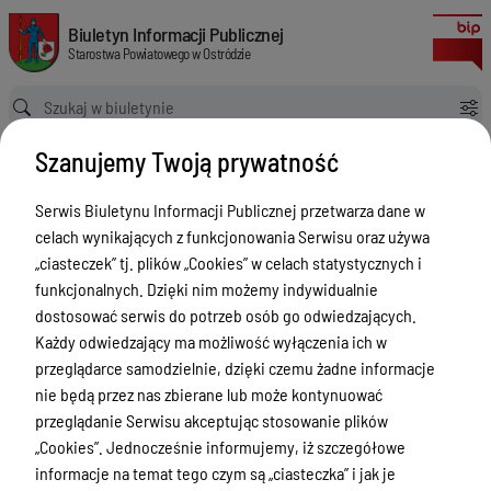
zmieniające zarządzenie Nr 86/2018 Starosty Ostródzkiego z dnia 19 gr
Biuletyn Informacji Publicznej Starostwa Powiatowego w Ostródzie
Biuletyn Informacji Publicznej
Starostwa Powiatowego w Ostródzie
Ścieżka powrotu
Strona główna
Akty prawne
Szanujemy Twoją prywatność
zmieniające zarządzenie Nr 86/2018 Starosty Ostródzkiego z dnia 19 grudnia 2018 r. w sprawie powołania stałej Komisji Likwidacyjnej składników majątku ruchomego powiatu ostródzkiego w Starostwie Powiatowym w Ostródzie
Akty prawne
Serwis Biuletynu Informacji Publicznej przetwarza dane w
celach wynikających z funkcjonowania Serwisu oraz używa
Menu Przedmiotowe
Wersja obowiązująca
„ciasteczek” tj. plików „Cookies” w celach statystycznych i
z dnia
02-12-2019
Starostwo Powiatowe
funkcjonalnych. Dzięki nim możemy indywidualnie
11:20:49
dostosować serwis do potrzeb osób go odwiedzających.
Drukuj
Poradnik Interesanta
Każdy odwiedzający ma możliwość wyłączenia ich w
zmieniające
Informacje o naborze
przeglądarce samodzielnie, dzięki czemu żadne informacje
zarządzenie Nr
nie będą przez nas zbierane lub może kontynuować
Zamówienia Publiczne
86/2018
przeglądanie Serwisu akceptując stosowanie plików
Tablica ogłoszeń
„Cookies”. Jednocześnie informujemy, iż szczegółowe
Starosty
informacje na temat tego czym są „ciasteczka” i jak je
Ostródzkiego z
Dyżury Aptek w Powiecie Ostródzkim