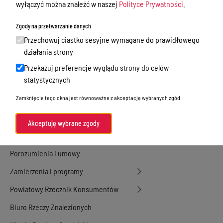
wyłączyć można znaleźć w naszej
Polityce Prywatności
.
Nieodpłatna Pomoc Prawna
Zgody na przetwarzanie danych
Akty Prawne
Przechowuj ciastko sesyjne wymagane do prawidłowego
Rejestry, ewidencje i archiwa
działania strony
Przekazuj preferencje wyglądu strony do celów
Budżet
statystycznych
Organizacja działania samorządu
Zamknięcie tego okna jest równoważne z akceptację wybranych zgód.
powiatowego
Organy Powiatu
Akceptuję wybrane zgody
Oświadczenia majątkowe
Porozumienia i umowy
Zamierzenia i programy
Powiatowy Rzecznik Konsumentów
Biuro Rzeczy Znalezionych