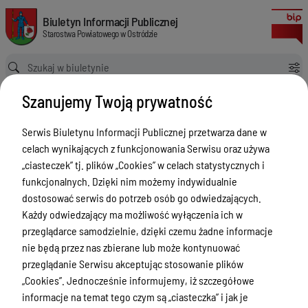
w sprawie: powołania Komisji Przetargowej do przygotowania i przeprow
Biuletyn Informacji Publicznej Starostwa Powiatowego w Ostródzie
Biuletyn Informacji Publicznej
Starostwa Powiatowego w Ostródzie
Ścieżka powrotu
Strona główna
Akty prawne
Szanujemy Twoją prywatność
w sprawie: powołania Komisji Przetargowej do przygotowania i przeprowadzenia postępowania o udzielenie zamówienia publicznego na Wykonanie likwidacji zagrożeń w Sali gimnastycznej ZSAE w Dobrocinie i nadania regulaminu pracy
Akty prawne
Serwis Biuletynu Informacji Publicznej przetwarza dane w
celach wynikających z funkcjonowania Serwisu oraz używa
Menu Przedmiotowe
„ciasteczek” tj. plików „Cookies” w celach statystycznych i
Starostwo Powiatowe
funkcjonalnych. Dzięki nim możemy indywidualnie
dostosować serwis do potrzeb osób go odwiedzających.
Poradnik Interesanta
Każdy odwiedzający ma możliwość wyłączenia ich w
Informacje o naborze
przeglądarce samodzielnie, dzięki czemu żadne informacje
nie będą przez nas zbierane lub może kontynuować
Zamówienia Publiczne
przeglądanie Serwisu akceptując stosowanie plików
Tablica ogłoszeń
„Cookies”. Jednocześnie informujemy, iż szczegółowe
informacje na temat tego czym są „ciasteczka” i jak je
Dyżury Aptek w Powiecie Ostródzkim