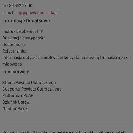
tel: 89 642 98 00 ,
e-mail:
bip@powiat.ostroda.pl
Informacje Dodatkowe
Instrukcja obsługi BIP
Deklaracja dostępności
Dostępność
Rejestr zmian
Informacja dotycząca możliwości korzystania z usług tłumacza języka
migowego
Inne serwisy
Strona Powiatu Ostródzkiego
Geoportal Powiatu Ostródzkiego
Platforma ePUAP
Dziennk Ustaw
Monitor Polski
Godziny pracy
Ostróda: poniedziałek: 8:00 - 16:00, wtorek-piątek: