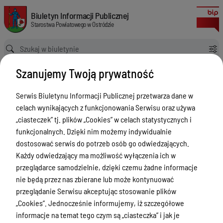
W sprawie wynagrodzenia Starosty Ostródzkiego
Biuletyn Informacji Publicznej Starostwa Powiatowego w Ostródzie
Biuletyn Informacji Publicznej
Starostwa Powiatowego w Ostródzie
Ścieżka powrotu
Strona główna
Akty prawne
Szanujemy Twoją prywatność
W sprawie wynagrodzenia Starosty Ostródzkiego
Akty prawne
Serwis Biuletynu Informacji Publicznej przetwarza dane w
celach wynikających z funkcjonowania Serwisu oraz używa
Menu Przedmiotowe
Wersja obowiązująca
„ciasteczek” tj. plików „Cookies” w celach statystycznych i
z dnia
25-11-2019
Starostwo Powiatowe
funkcjonalnych. Dzięki nim możemy indywidualnie
10:29:35
dostosować serwis do potrzeb osób go odwiedzających.
Drukuj
Poradnik Interesanta
Każdy odwiedzający ma możliwość wyłączenia ich w
W sprawie
Informacje o naborze
przeglądarce samodzielnie, dzięki czemu żadne informacje
wynagrodzenia
nie będą przez nas zbierane lub może kontynuować
Zamówienia Publiczne
Starosty
przeglądanie Serwisu akceptując stosowanie plików
Tablica ogłoszeń
„Cookies”. Jednocześnie informujemy, iż szczegółowe
Ostródzkiego
informacje na temat tego czym są „ciasteczka” i jak je
Dyżury Aptek w Powiecie Ostródzkim