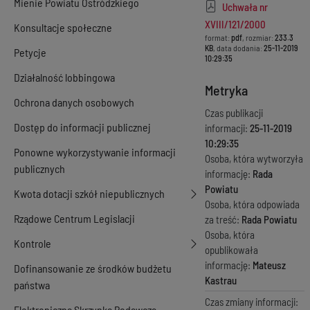
Mienie Powiatu Ostródzkiego
Uchwała nr
XVIII/121/2000
Konsultacje społeczne
format:
pdf
, rozmiar:
233.3
KB
, data dodania:
25-11-2019
Petycje
10:29:35
Działalność lobbingowa
Metryka
Ochrona danych osobowych
Czas publikacji
Dostęp do informacji publicznej
informacji:
25-11-2019
10:29:35
Ponowne wykorzystywanie informacji
Osoba, która wytworzyła
publicznych
informację:
Rada
Powiatu
Kwota dotacji szkół niepublicznych
Osoba, która odpowiada
Rządowe Centrum Legislacji
za treść:
Rada Powiatu
Osoba, która
Kontrole
opublikowała
informację:
Mateusz
Dofinansowanie ze środków budżetu
Kastrau
państwa
Czas zmiany informacji:
Elektroniczna Skrzynka Podawcza