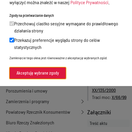
wyłączyć można znaleźć w naszej
Polityce Prywatności
.
Numer aktu
Nieodpłatna Pomoc Prawna
XVIII/121/2000
Zgody na przetwarzanie danych
Rodzaj aktu
Akty Prawne
Przechowuj ciastko sesyjne wymagane do prawidłowego
Uchwały Rady
Rejestry, ewidencje i archiwa
działania strony
Powiatu
Przekazuj preferencje wyglądu strony do celów
Data podjęcia
31-
Budżet
statystycznych
05-2000
Organizacja działania samorządu
Data wejścia w
Zamknięcie tego okna jest równoważne z akceptację wybranych zgód.
powiatowego
życie
31-05-2000
Status
Organy Powiatu
Akceptuję wybrane zgody
Unieważniony
Oświadczenia majątkowe
Utracił moc przez
XX/135/2000
Porozumienia i umowy
Traci moc
X/66/99
Zamierzenia i programy
Załączniki
Powiatowy Rzecznik Konsumentów
Biuro Rzeczy Znalezionych
Treść aktu