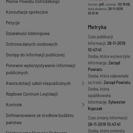
Mienie Powiatu Ostródzkiego
format:
pdf
, rozmiar:
30.76 KB
,
data dodania:
28-11-2019
Konsultacje społeczne
10:47:41
Petycje
Metryka
Działalność lobbingowa
Czas publikacji
informacji:
28-11-2019
Ochrona danych osobowych
10:47:41
Dostęp do informacji publicznej
Osoba, która wytworzyła
informację:
Zarząd
Ponowne wykorzystywanie informacji
Powiatu
publicznych
Osoba, która odpowiada
za treść:
Zarząd Powiatu
Kwota dotacji szkół niepublicznych
Osoba, która
Rządowe Centrum Legislacji
opublikowała
informację:
Sylwester
Kontrole
Kupczak
Dofinansowanie ze środków budżetu
Czas zmiany informacji:
państwa
28-11-2019 10:47:41
Osoba, która zmieniła
Elektroniczna Skrzynka Podawcza