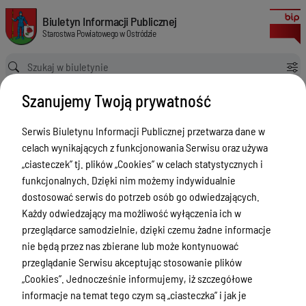
w sprawie dzierżawy nieruchomości mienia powiatu
Biuletyn Informacji Publicznej Starostwa Powiatowego w Ostródzie
Biuletyn Informacji Publicznej
Starostwa Powiatowego w Ostródzie
Ścieżka powrotu
Strona główna
Akty prawne
Szanujemy Twoją prywatność
w sprawie dzierżawy nieruchomości mienia powiatu
Akty prawne
Serwis Biuletynu Informacji Publicznej przetwarza dane w
celach wynikających z funkcjonowania Serwisu oraz używa
Menu Przedmiotowe
Wersja obowiązująca
„ciasteczek” tj. plików „Cookies” w celach statystycznych i
z dnia
28-11-2019
Starostwo Powiatowe
funkcjonalnych. Dzięki nim możemy indywidualnie
10:47:41
dostosować serwis do potrzeb osób go odwiedzających.
Drukuj
Poradnik Interesanta
Każdy odwiedzający ma możliwość wyłączenia ich w
w sprawie
Informacje o naborze
przeglądarce samodzielnie, dzięki czemu żadne informacje
dzierżawy
nie będą przez nas zbierane lub może kontynuować
Zamówienia Publiczne
nieruchomości
przeglądanie Serwisu akceptując stosowanie plików
Tablica ogłoszeń
„Cookies”. Jednocześnie informujemy, iż szczegółowe
mienia
informacje na temat tego czym są „ciasteczka” i jak je
powiatu
Dyżury Aptek w Powiecie Ostródzkim