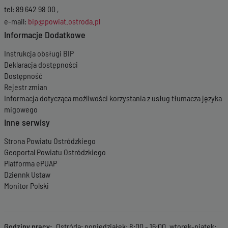
tel: 89 642 98 00 ,
e-mail:
bip@powiat.ostroda.pl
Informacje Dodatkowe
Instrukcja obsługi BIP
Deklaracja dostępności
Dostępność
Rejestr zmian
Informacja dotycząca możliwości korzystania z usług tłumacza języka
migowego
Inne serwisy
Strona Powiatu Ostródzkiego
Geoportal Powiatu Ostródzkiego
Platforma ePUAP
Dziennk Ustaw
Monitor Polski
Godziny pracy
Ostróda: poniedziałek: 8:00 - 16:00, wtorek-piątek: