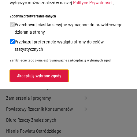
Nieodpłatna Pomoc Prawna
wyłączyć można znaleźć w naszej
Polityce Prywatności
.
Akty Prawne
Zgody na przetwarzanie danych
Rejestry, ewidencje i archiwa
Przechowuj ciastko sesyjne wymagane do prawidłowego
działania strony
Budżet
Przekazuj preferencje wyglądu strony do celów
Organizacja działania samorządu
statystycznych
powiatowego
Zamknięcie tego okna jest równoważne z akceptację wybranych zgód.
Organy Powiatu
Oświadczenia majątkowe
Akceptuję wybrane zgody
Porozumienia i umowy
Zamierzenia i programy
Powiatowy Rzecznik Konsumentów
Biuro Rzeczy Znalezionych
Mienie Powiatu Ostródzkiego