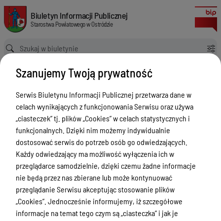
Informacje ogólne
Biuletyn Informacji Publicznej Starostwa Powiatowego w Ostródzie
Biuletyn Informacji Publicznej
Starostwa Powiatowego w Ostródzie
Ścieżka powrotu
Strona główna
PINB
Informacje ogólne
Szanujemy Twoją prywatność
PINB
Serwis Biuletynu Informacji Publicznej przetwarza dane w
Menu Przedmiotowe
celach wynikających z funkcjonowania Serwisu oraz używa
Starostwo Powiatowe
„ciasteczek” tj. plików „Cookies” w celach statystycznych i
funkcjonalnych. Dzięki nim możemy indywidualnie
Poradnik Interesanta
dostosować serwis do potrzeb osób go odwiedzających.
Informacje o naborze
Każdy odwiedzający ma możliwość wyłączenia ich w
przeglądarce samodzielnie, dzięki czemu żadne informacje
Zamówienia Publiczne
nie będą przez nas zbierane lub może kontynuować
Tablica ogłoszeń
przeglądanie Serwisu akceptując stosowanie plików
„Cookies”. Jednocześnie informujemy, iż szczegółowe
Dyżury Aptek w Powiecie Ostródzkim
informacje na temat tego czym są „ciasteczka” i jak je