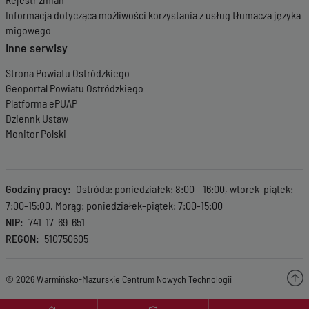
Informacja dotycząca możliwości korzystania z usług tłumacza języka
migowego
Inne serwisy
Strona Powiatu Ostródzkiego
Geoportal Powiatu Ostródzkiego
Platforma ePUAP
Dziennk Ustaw
Monitor Polski
Godziny pracy
Ostróda: poniedziałek: 8:00 - 16:00, wtorek-piątek:
7:00-15:00, Morąg: poniedziałek-piątek: 7:00-15:00
NIP
741-17-69-651
REGON
510750605
© 2026 Warmińsko-Mazurskie Centrum Nowych Technologii
Menu wyróżnione