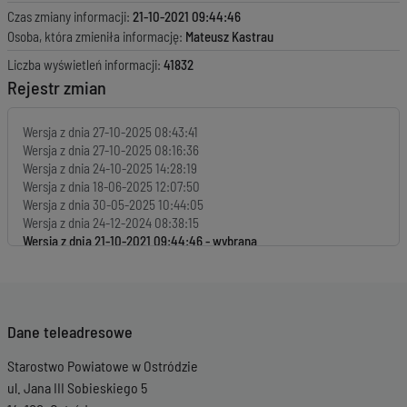
Czas zmiany informacji:
21-10-2021 09:44:46
Osoba, która zmieniła informację:
Mateusz Kastrau
Liczba wyświetleń informacji:
41832
Rejestr zmian
Wersja z dnia
27-10-2025 08:43:41
Wersja z dnia
27-10-2025 08:16:36
Wersja z dnia
24-10-2025 14:28:19
Wersja z dnia
18-06-2025 12:07:50
Wersja z dnia
30-05-2025 10:44:05
Wersja z dnia
24-12-2024 08:38:15
Wersja z dnia
21-10-2021 09:44:46
Wersja z dnia
22-07-2020 13:15:30
Wersja z dnia
15-05-2020 09:58:23
Wersja z dnia
15-05-2020 09:57:59
Wersja z dnia
16-03-2020 09:54:02
Dane teleadresowe
Wersja z dnia
16-03-2020 09:49:51
Wersja z dnia
16-03-2020 09:46:05
Starostwo Powiatowe w Ostródzie
Wersja z dnia
17-02-2020 13:59:26
ul. Jana III Sobieskiego 5