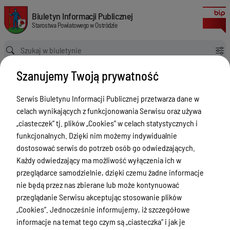
Wyniki egzaminacyjne w Ośrodkach Szkolenia Kierowców.
Biuletyn Informacji Publicznej Starostwa Powiatowego w Ostródzie
Biuletyn Informacji Publicznej
Starostwa Powiatowego w Ostródzie
Ścieżka powrotu
Strona główna
Szanujemy Twoją prywatność
Poradnik interesanta Wydział Komunikacji i Transportu
Wyniki egzaminacyjne w Ośrodkach Szkolenia Kierowców.
Serwis Biuletynu Informacji Publicznej przetwarza dane w
Poradnik interesanta Wydział
celach wynikających z funkcjonowania Serwisu oraz używa
Komunikacji i Transportu
„ciasteczek” tj. plików „Cookies” w celach statystycznych i
funkcjonalnych. Dzięki nim możemy indywidualnie
Menu Przedmiotowe
Wersja
dostosować serwis do potrzeb osób go odwiedzających.
nieobowiązująca z dnia
Każdy odwiedzający ma możliwość wyłączenia ich w
Starostwo Powiatowe
25-11-2019 12:19:23
przeglądarce samodzielnie, dzięki czemu żadne informacje
Drukuj
Poradnik Interesanta
nie będą przez nas zbierane lub może kontynuować
Wyniki
przeglądanie Serwisu akceptując stosowanie plików
Informacje o naborze
egzaminacyjne
„Cookies”. Jednocześnie informujemy, iż szczegółowe
Zamówienia Publiczne
informacje na temat tego czym są „ciasteczka” i jak je
w Ośrodkach