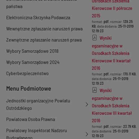
Osrodkach Szkolenia
państwa
Kierowcow II półrocze
2015
Elektroniczna Skrzynka Podawcza
format:
pdf
, rozmiar:
139.25
KB
, data dodania:
25-11-2019
Wewnętrzne zgłaszanie naruszeń prawa
12:19:23
Wyniki
Zewnętrzne zgłaszanie naruszeń prawa
egzaminacyjne w
Wybory Samorządowe 2018
Osrodkach Szkolenia
Kierowcow II kwartał
Wybory Samorządowe 2024
2016
Cyberbezpieczeństwo
format:
pdf
, rozmiar:
170.11 KB
,
data dodania:
25-11-2019
12:19:23
Menu Podmiotowe
Wyniki
egzaminacyjne w
Jednostki organizacyjne Powiatu
Osrodkach Szkolenia
Ostródzkiego
Kierowcow III kwartał
Powiatowa Osoba Prawna
2016
format:
pdf
, rozmiar:
23.79 KB
,
Powiatowy Inspektorat Nadzoru
data dodania:
25-11-2019
12:19:23
Budowlanego