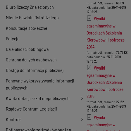
format:
pdf
, rozmiar:
66.69
Biuro Rzeczy Znalezionych
KB
, data dodania:
25-11-2019
12:19:23
Mienie Powiatu Ostródzkiego
Wyniki
egzaminacyjne w
Konsultacje społeczne
Osrodkach Szkolenia
Petycje
Kierowcow II półrocze
2014
Działalność lobbingowa
format:
pdf
, rozmiar:
78.72 KB
,
data dodania:
25-11-2019
Ochrona danych osobowych
12:19:23
Wyniki
Dostęp do informacji publicznej
egzaminacyjne w
Ponowne wykorzystywanie informacji
Osrodkach Szkolenia
publicznych
Kierowcow I półrocze
2015
Kwota dotacji szkół niepublicznych
format:
pdf
, rozmiar:
22.52
KB
, data dodania:
25-11-2019
Rządowe Centrum Legislacji
12:19:23
Wyniki
Kontrole
egzaminacyjne w
Dofinansowanie ze środków budżetu