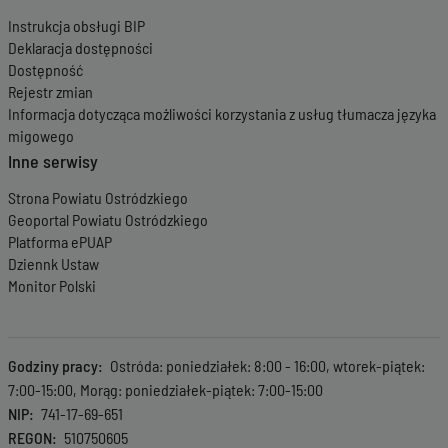
07-2022 08:03:52
Wersja z dnia
15-
Instrukcja obsługi BIP
07-2022 13:15:10
Deklaracja dostępności
Wersja z dnia
04-
Dostępność
02-2022 07:30:40
Rejestr zmian
Wersja z dnia
04-
Informacja dotycząca możliwości korzystania z usług tłumacza języka
02-2022 07:23:45
migowego
Wersja z dnia
29-
Inne serwisy
10-2021 10:33:48
Wersja z dnia
29-
Strona Powiatu Ostródzkiego
10-2021 10:33:25
Geoportal Powiatu Ostródzkiego
Wersja z dnia
02-
08-2021 08:01:02
Platforma ePUAP
Wersja z dnia
22-
Dziennk Ustaw
04-2021 14:44:41
Monitor Polski
Wersja z dnia
30-
11-2020 09:49:40
Wersja z dnia
03-
08-2020 14:59:40
Godziny pracy
Ostróda: poniedziałek: 8:00 - 16:00, wtorek-piątek:
Wersja z dnia
25-
7:00-15:00, Morąg: poniedziałek-piątek: 7:00-15:00
11-2019 12:55:35
NIP
741-17-69-651
Wersja z dnia
25-
REGON
510750605
11-2019 12:49:54