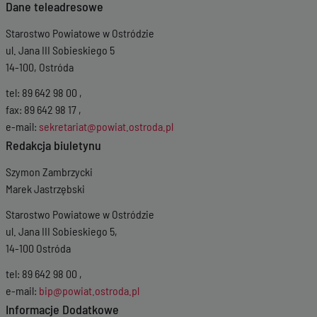
Dane teleadresowe
05-2025 08:58:36
Wersja z dnia
30-
Starostwo Powiatowe w Ostródzie
01-2025 11:03:51
Wersja z dnia
17-
ul. Jana III Sobieskiego 5
10-2024 12:19:13
14-100, Ostróda
Wersja z dnia
05-
08-2024 13:44:09
tel: 89 642 98 00 ,
Wersja z dnia
17-
fax: 89 642 98 17 ,
05-2024 09:43:20
e-mail:
sekretariat@powiat.ostroda.pl
Wersja z dnia
31-
Redakcja biuletynu
01-2024 08:28:44
Wersja z dnia
25-
Szymon Zambrzycki
10-2023 07:51:54
Marek Jastrzębski
Wersja z dnia
03-
08-2023 08:37:05
Starostwo Powiatowe w Ostródzie
Wersja z dnia
10-
ul. Jana III Sobieskiego 5,
05-2023 07:20:48
Wersja z dnia
25-
14-100 Ostróda
01-2023 09:54:34
tel: 89 642 98 00 ,
Wersja z dnia
24-
10-2022 12:08:59
e-mail:
bip@powiat.ostroda.pl
Wersja z dnia
22-
Informacje Dodatkowe