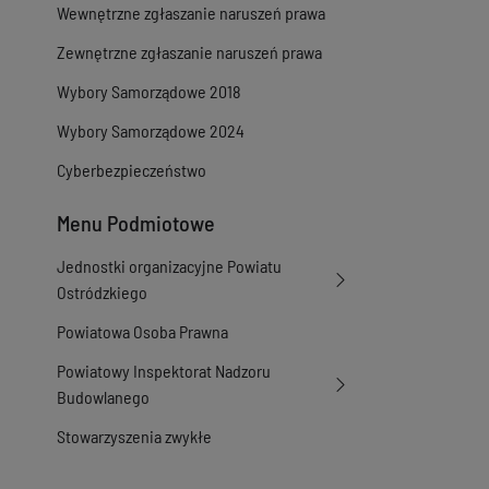
Wersja z dnia
18-0
Wewnętrzne zgłaszanie naruszeń prawa
Wersja z dnia
09-0
Wersja z dnia
09-0
Zewnętrzne zgłaszanie naruszeń prawa
Wersja z dnia
09-0
Wybory Samorządowe 2018
Wybory Samorządowe 2024
Cyberbezpieczeństwo
Menu Podmiotowe
Jednostki organizacyjne Powiatu
Ostródzkiego
Powiatowa Osoba Prawna
Powiatowy Inspektorat Nadzoru
Budowlanego
Stowarzyszenia zwykłe