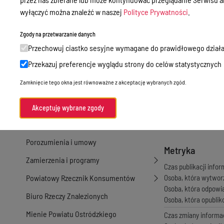
Nieodpłatna Pomoc Prawna
Sprawozdanie 
wyłączyć można znaleźć w naszej
Polityce Prywatności
.
Akty Prawne
Sprawozdanie 
Sprawozdanie 
Zgody na przetwarzanie danych
Rejestry, ewidencje i archiwa
Sprawozdanie 
Przechowuj ciastko sesyjne wymagane do prawidłowego działa
Budżet
Sprawozdanie 
Przekazuj preferencje wyglądu strony do celów statystycznych
Sprawozdanie 
Organizacja działania samorządu
Sprawozdanie 
Zamknięcie tego okna jest równoważne z akceptację wybranych zgód.
powiatowego
Sprawozdanie 
Organy Powiatu
Sprawozdanie
Akceptuję wybrane zgody
Sprawozdanie 
Oświadczenia majątkowe
Porozumienia i umowy
Metryka
Zamierzenia i programy
Czas publikacji infor
Powiatowy Rzecznik Konsumentów
Osoba, która wytwor
Osoba, która odpowi
Biuro Rzeczy Znalezionych
Osoba, która opubli
Mienie Powiatu Ostródzkiego
Czas zmiany informac