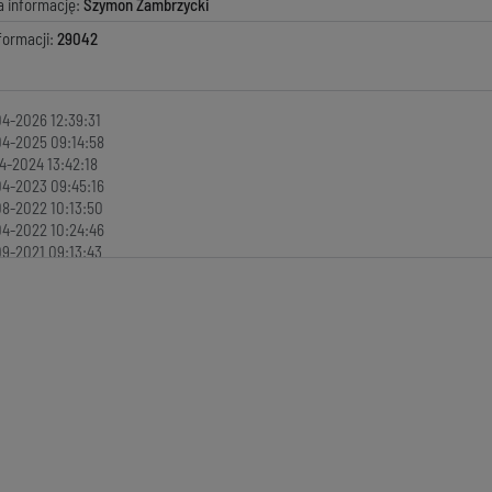
a informację:
Szymon Zambrzycki
formacji:
29042
4-2026 12:39:31
4-2025 09:14:58
4-2024 13:42:18
4-2023 09:45:16
8-2022 10:13:50
4-2022 10:24:46
9-2021 09:13:43
4-2021 08:45:31
0-2020 12:37:40
5-2020 11:03:31
5-2020 11:31:52
2-2020 13:46:04
2-2020 13:45:03
2-2020 13:42:42
2-2020 13:34:11
2-2020 13:27:45
02-2020 13:20:19