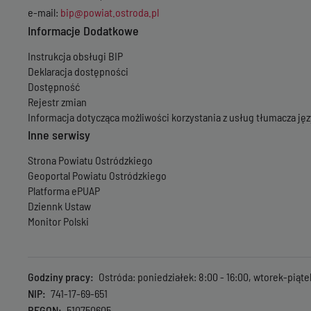
e-mail:
bip@powiat.ostroda.pl
Informacje Dodatkowe
Instrukcja obsługi BIP
Deklaracja dostępności
Dostępność
Rejestr zmian
Informacja dotycząca możliwości korzystania z usług tłumacza j
Inne serwisy
Strona Powiatu Ostródzkiego
Geoportal Powiatu Ostródzkiego
Platforma ePUAP
Dziennk Ustaw
Monitor Polski
Godziny pracy
Ostróda: poniedziałek: 8:00 - 16:00, wtorek-piąte
NIP
741-17-69-651
REGON
510750605