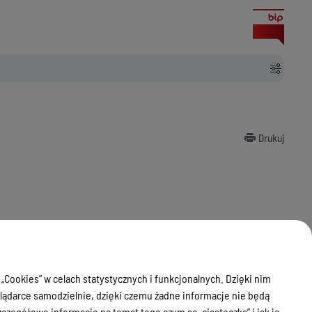
Drukuj
 „Cookies” w celach statystycznych i funkcjonalnych. Dzięki nim
ądarce samodzielnie, dzięki czemu żadne informacje nie będą
zegółowe informacje na temat tego czym są „ciasteczka” i jak je