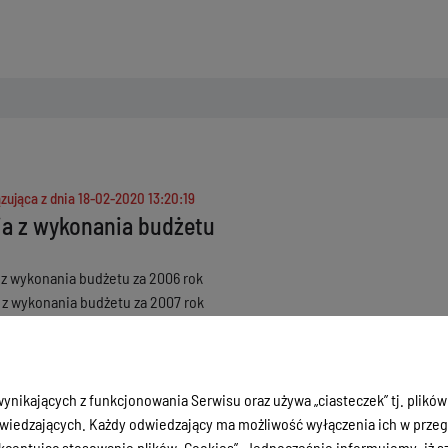
zująca z dnia
18-02-2020 13:20:19
a z wykonania budżetu
z wykonania budżetu za 2006 rok
z wykonania budżetu za 2007 rok
z wykonania budżetu za 2008 rok
z wykonania budżetu za 2009 rok
z wykonania budżetu za 2010 rok
z wykonania budżetu za 2011 rok
ynikających z funkcjonowania Serwisu oraz używa „ciasteczek” tj. plików
z wykonania budżetu za 2012 rok
iedzających. Każdy odwiedzający ma możliwość wyłączenia ich w przegl
z wykonania budżetu za 2013 rok
ceptując stosowanie plików „Cookies”. Jednocześnie informujemy, iż szc