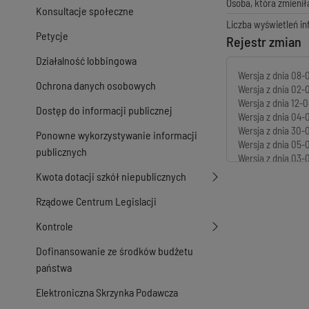
Osoba, która zmienił
Konsultacje społeczne
Liczba wyświetleń in
Petycje
Rejestr zmian
Działalność lobbingowa
Wersja z dnia
08-0
Ochrona danych osobowych
Wersja z dnia
02-0
Wersja z dnia
12-0
Dostęp do informacji publicznej
Wersja z dnia
04-0
Wersja z dnia
30-0
Ponowne wykorzystywanie informacji
Wersja z dnia
05-0
publicznych
Wersja z dnia
03-0
Wersja z dnia
12-0
Kwota dotacji szkół niepublicznych
Wersja z dnia
01-1
Wersja z dnia
21-0
Rządowe Centrum Legislacji
Wersja z dnia
07-0
Kontrole
Wersja z dnia
18-0
Wersja z dnia
18-0
Dofinansowanie ze środków budżetu
Wersja z dnia
18-0
państwa
Wersja z dnia
18-0
Wersja z dnia
18-0
Elektroniczna Skrzynka Podawcza
Wersja z dnia
18-