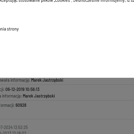
enie kierownika budowy o zakończeniu robót
zenie o wbudowanych materiałach
o udzielenie pozwolenia na użytkowanie
mienie o zakończeniu budowy
nia strony
okumentów
macji:
06-12-2019 10:56:13
zyła informację:
Marta Cichewicz
ada za treść:
Marta Cichewicz
kowała informację:
Marek Jastrzębski
ji:
06-12-2019 10:56:13
a informację:
Marek Jastrzębski
formacji:
60928
7-2024 13:52:25
0-2023 12:18:02