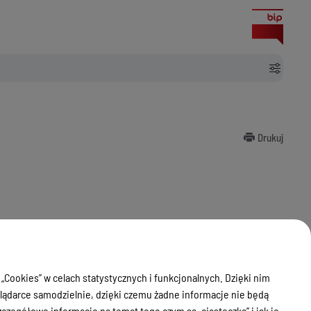
Drukuj
 „Cookies” w celach statystycznych i funkcjonalnych. Dzięki nim
ądarce samodzielnie, dzięki czemu żadne informacje nie będą
zegółowe informacje na temat tego czym są „ciasteczka” i jak je