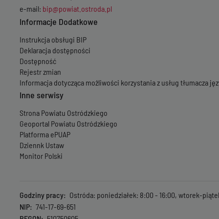
e-mail:
bip@powiat.ostroda.pl
Informacje Dodatkowe
Instrukcja obsługi BIP
Deklaracja dostępności
Dostępność
Rejestr zmian
Informacja dotycząca możliwości korzystania z usług tłumacza j
Inne serwisy
Strona Powiatu Ostródzkiego
Geoportal Powiatu Ostródzkiego
Platforma ePUAP
Dziennk Ustaw
Monitor Polski
Godziny pracy
Ostróda: poniedziałek: 8:00 - 16:00, wtorek-piąte
NIP
741-17-69-651
REGON
510750605