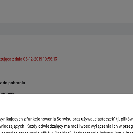
zująca z dnia
06-12-2019 10:56:13
 do pobrania
 budowy:
enie inspektora nadzoru inwestorskiego
zenie kierownika budowy o przyjęciu obowiązków
mienie o zamierzonym terminie rozpoczęcia robót budowlanych
ynikających z funkcjonowania Serwisu oraz używa „ciasteczek” tj. plików
 budowy
iedzających. Każdy odwiedzający ma możliwość wyłączenia ich w przegl
enie inwestora o brak sprzeciwu i uwag
ceptując stosowanie plików „Cookies”. Jednocześnie informujemy, iż szc