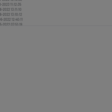
0-2023 11:12:35
6-2022 13:11:10
6-2022 13:10:12
6-2022 12:40:11
5-2022 07:51:19
1-2021 06:56:30
1-2021 06:54:18
0-2021 09:44:12
7-2021 08:08:18
6-2021 10:47:49
8-2020 13:23:12
2-2019 10:56:13