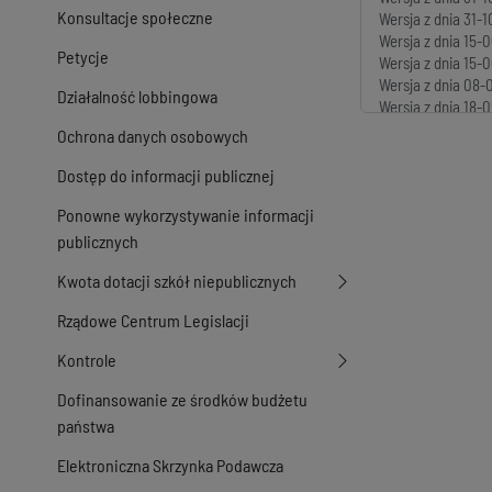
Konsultacje społeczne
Wersja z dnia
31-1
Wersja z dnia
15-0
Petycje
Wersja z dnia
15-0
Wersja z dnia
08-0
Działalność lobbingowa
Wersja z dnia
18-0
Wersja z dnia
04-1
Ochrona danych osobowych
Wersja z dnia
04-1
Wersja z dnia
21-1
Dostęp do informacji publicznej
Wersja z dnia
15-0
Ponowne wykorzystywanie informacji
Wersja z dnia
23-0
Wersja z dnia
03-0
publicznych
Wersja z dnia
06-1
Kwota dotacji szkół niepublicznych
Rządowe Centrum Legislacji
Kontrole
Dofinansowanie ze środków budżetu
państwa
Elektroniczna Skrzynka Podawcza