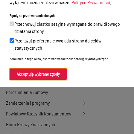
wyłączyć można znaleźć w naszej
Polityce Prywatności
.
Nieodpłatna Pomoc Prawna
Zgody na przetwarzanie danych
Akty Prawne
Przechowuj ciastko sesyjne wymagane do prawidłowego
Rejestry, ewidencje i archiwa
działania strony
Przekazuj preferencje wyglądu strony do celów
Budżet
statystycznych
Organizacja działania samorządu
Zamknięcie tego okna jest równoważne z akceptację wybranych zgód.
powiatowego
Organy Powiatu
Akceptuję wybrane zgody
Oświadczenia majątkowe
Porozumienia i umowy
Zamierzenia i programy
Powiatowy Rzecznik Konsumentów
Biuro Rzeczy Znalezionych