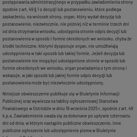
postępowania administracyjnego w przypadku zawiadomienia strony
zgodnie z art. 49 § 1 o decyzji lub postanowieniu, które podlega
zaskarżeniu, na wniosek strony, organ, który wydał decyzję lub
postanowienie, niezwłocznie, nie później niż w terminie trzech dni
od dnia otrzymania wniosku, udostępnia stronie odpis decyzji lub
postanowienia w sposób i formie określonych we wniosku, chyba że
środki techniczne, którymi dysponuje organ, nie umożliwiają
udostępnienia w taki sposób lub takiej formie. Jeżeli decyzja lub
postanowienie nie mogą być udostępnione stronie w sposób lub
formie określonych we wniosku, organ powiadamia o tym stronę i
wskazuje, w jaki sposób lub jakiej formie odpis decyzji lub
postanowienia może być niezwłocznie udostępniony.
Niniejsze obwieszczenie publikuje się w Biuletynie Informacji
Publicznej oraz wywiesza na tablicy ogłoszeniowej Starostwa
Powiatowego w Ostródzie w dniu 16 września 2025 r. zgodnie z art. 49
k.p.a. Zawiadomienie uważa się za dokonane po upływie czternastu
dni od dnia, w którym nastąpiło publiczne obwieszczenie, inne
publiczne ogłoszenie lub udostępnienie pisma w Biuletynie