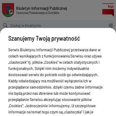
Obwieszczenie o wydaniu decyzji w sprawie ustalenia wysokości odszkodo
Biuletyn Informacji Publicznej Starostwa Powiatowego w Ostródzie
Biuletyn Informacji Publicznej
Starostwa Powiatowego w Ostródzie
Ścieżka powrotu
Strona główna
Ogłoszenia
Szanujemy Twoją prywatność
Obwieszczenie o wydaniu decyzji w sprawie ustalenia wysokości odszkodowania za prawo własności nieruchomości położonej w obrębie Nr 9, miasta Ostróda, oznaczonej w operacie ewidencji gruntów i budynków jako działki Nr 163/46 o pow. 0,0007 ha i nr 163/47 o pow. 0,0196 ha
Ogłoszenia
Serwis Biuletynu Informacji Publicznej przetwarza dane w
celach wynikających z funkcjonowania Serwisu oraz używa
Menu Przedmiotowe
„ciasteczek” tj. plików „Cookies” w celach statystycznych i
Starostwo Powiatowe
funkcjonalnych. Dzięki nim możemy indywidualnie
dostosować serwis do potrzeb osób go odwiedzających.
Poradnik Interesanta
Każdy odwiedzający ma możliwość wyłączenia ich w
Informacje o naborze
przeglądarce samodzielnie, dzięki czemu żadne informacje
nie będą przez nas zbierane lub może kontynuować
Zamówienia Publiczne
przeglądanie Serwisu akceptując stosowanie plików
Tablica ogłoszeń
„Cookies”. Jednocześnie informujemy, iż szczegółowe
informacje na temat tego czym są „ciasteczka” i jak je
Dyżury Aptek w Powiecie Ostródzkim