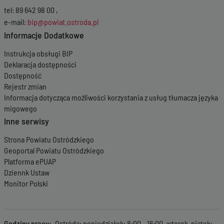
tel: 89 642 98 00 ,
e-mail:
bip@powiat.ostroda.pl
Informacje Dodatkowe
Instrukcja obsługi BIP
Deklaracja dostępności
Dostępność
Rejestr zmian
Informacja dotycząca możliwości korzystania z usług tłumacza języka
migowego
Inne serwisy
Strona Powiatu Ostródzkiego
Geoportal Powiatu Ostródzkiego
Platforma ePUAP
Dziennk Ustaw
Monitor Polski
Godziny pracy
Ostróda: poniedziałek: 8:00 - 16:00, wtorek-piątek: