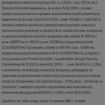
postępowania administracyjnego (Dz. U. z 2024 r. poz. 572 ze zm.)
Starosta Ostródzki zawiadamia, że w dniu 15.09.2025 r. zostało
wydane postanowienia w sprawie sprostowania omyłki pisarskiej w
załączniku do decyzji z dnia 31.07.2025 r. znak: GN.683.4.1.2025.AK w
sprawie ustalenia wysokości odszkodowania za prawo własności
nieruchomości położonej w obrębie Nr 9, miasta Ostróda, oznaczonej
w operacie ewidencji gruntów i budynków jako działki Nr 163/46 o
pow. 0,0007 ha i nr 163/47 o pow. 0,0196 ha, księga wieczysta Nr
EL1O/00034744/7 (powstałe z działki nr 163/39 o pow. 0,9394 ha,
księga wieczysta przed podziałem Nr EL1O/00037664/3), przejętej z
mocy prawa przez Powiat Ostródzki, na podstawie decyzji Starosty
Ostródzkiego Nr 2/2025 z dnia 10.01.2025 r. – znak: BA.6740.4.2.2024
o zezwoleniu na realizację inwestycji drogowej, polegającej na
„poprawie bezpieczeństwa infrastruktury drogowej poprzez budowę
ronda na skrzyżowaniu ulic Czarnieckiego – 21 Stycznia – Chrobrego w
Ostródzie” z nadanym rygorem natychmiastowej wykonalności,
zmienionej decyzją znak BA.6740.4.2.2024 z dnia 30.01.2025 r.
Zgodnie z art. 49b ustawy z dnia 14 czerwca 1960 r. Kodeks