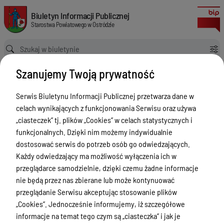
Konsultacje społeczne dot. "Rocznego Programu współpracy Powiatu Ostr
Biuletyn Informacji Publicznej Starostwa Powiatowego w Ostródzie
Biuletyn Informacji Publicznej
Starostwa Powiatowego w Ostródzie
Ścieżka powrotu
Strona główna
Konsultacje społeczne
Szanujemy Twoją prywatność
Konsultacje społeczne dot. "Rocznego Programu współpracy Powiatu Ostródzkiego z organizacjami pozarządowymi oraz podmiotami wymienionymi w art. 3 ust. 3 ustawy o działalności pożytku publicznego i o wolontariacie na 2026 rok"
Konsultacje społeczne
Serwis Biuletynu Informacji Publicznej przetwarza dane w
celach wynikających z funkcjonowania Serwisu oraz używa
Menu Przedmiotowe
„ciasteczek” tj. plików „Cookies” w celach statystycznych i
Starostwo Powiatowe
funkcjonalnych. Dzięki nim możemy indywidualnie
dostosować serwis do potrzeb osób go odwiedzających.
Poradnik Interesanta
Każdy odwiedzający ma możliwość wyłączenia ich w
Informacje o naborze
przeglądarce samodzielnie, dzięki czemu żadne informacje
nie będą przez nas zbierane lub może kontynuować
Zamówienia Publiczne
przeglądanie Serwisu akceptując stosowanie plików
Tablica ogłoszeń
„Cookies”. Jednocześnie informujemy, iż szczegółowe
informacje na temat tego czym są „ciasteczka” i jak je
Dyżury Aptek w Powiecie Ostródzkim