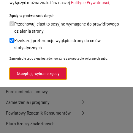
wyłączyć można znaleźć w naszej
Polityce Prywatności
.
Nieodpłatna Pomoc Prawna
Zgody na przetwarzanie danych
Akty Prawne
Przechowuj ciastko sesyjne wymagane do prawidłowego
Rejestry, ewidencje i archiwa
działania strony
Przekazuj preferencje wyglądu strony do celów
Budżet
statystycznych
Organizacja działania samorządu
Zamknięcie tego okna jest równoważne z akceptację wybranych zgód.
powiatowego
Organy Powiatu
Akceptuję wybrane zgody
Oświadczenia majątkowe
Porozumienia i umowy
Zamierzenia i programy
Powiatowy Rzecznik Konsumentów
Biuro Rzeczy Znalezionych