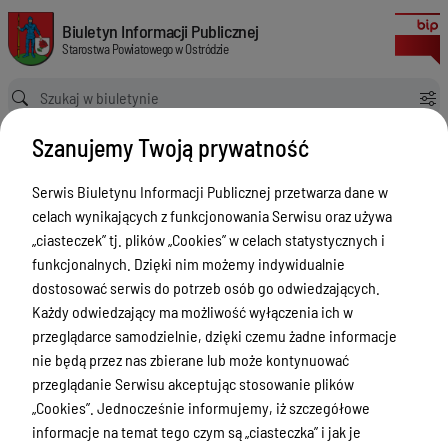
Decyzja w sprawie legalizacji w trybie postępowania uproszczonego boks g
Biuletyn Informacji Publicznej Starostwa Powiatowego w Ostródzie
Biuletyn Informacji Publicznej
Starostwa Powiatowego w Ostródzie
Ścieżka powrotu
Strona główna
PINB Obwieszczenia
Szanujemy Twoją prywatność
Decyzja w sprawie legalizacji w trybie postępowania uproszczonego boks garażowy nr 58 w zespole garaży nr III, na działce nr 116/8 przy ul. Leśnej w Morągu
PINB Obwieszczenia
Serwis Biuletynu Informacji Publicznej przetwarza dane w
celach wynikających z funkcjonowania Serwisu oraz używa
Menu Przedmiotowe
Wersja obowiązująca
„ciasteczek” tj. plików „Cookies” w celach statystycznych i
z dnia
25-10-2024
Starostwo Powiatowe
funkcjonalnych. Dzięki nim możemy indywidualnie
07:19:04
dostosować serwis do potrzeb osób go odwiedzających.
Drukuj
Poradnik Interesanta
Każdy odwiedzający ma możliwość wyłączenia ich w
Decyzja w
Informacje o naborze
przeglądarce samodzielnie, dzięki czemu żadne informacje
sprawie
nie będą przez nas zbierane lub może kontynuować
Zamówienia Publiczne
legalizacji w
przeglądanie Serwisu akceptując stosowanie plików
Tablica ogłoszeń
„Cookies”. Jednocześnie informujemy, iż szczegółowe
trybie
informacje na temat tego czym są „ciasteczka” i jak je
postępowania
Dyżury Aptek w Powiecie Ostródzkim