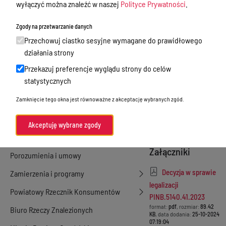
wyłączyć można znaleźć w naszej
Polityce Prywatności
.
uproszczonego
Nieodpłatna Pomoc Prawna
Zgody na przetwarzanie danych
boks garażowy
Akty Prawne
Przechowuj ciastko sesyjne wymagane do prawidłowego
nr 58 w zespole
Rejestry, ewidencje i archiwa
działania strony
garaży nr III, na
Przekazuj preferencje wyglądu strony do celów
Budżet
działce nr 116/8
statystycznych
Organizacja działania samorządu
przy ul. Leśnej
Zamknięcie tego okna jest równoważne z akceptację wybranych zgód.
powiatowego
w Morągu
Organy Powiatu
Akceptuję wybrane zgody
Oświadczenia majątkowe
Załączniki
Porozumienia i umowy
Decyzja w sprawie
Zamierzenia i programy
legalizacji
Powiatowy Rzecznik Konsumentów
PINB.5140.41.2023
format:
pdf
, rozmiar:
89.42
Biuro Rzeczy Znalezionych
KB
, data dodania:
25-10-2024
07:19:04