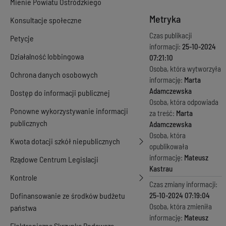
Mienie Powiatu Ostródzkiego
Metryka
Konsultacje społeczne
Czas publikacji
Petycje
informacji:
25-10-2024
Działalność lobbingowa
07:21:10
Osoba, która wytworzyła
Ochrona danych osobowych
informację:
Marta
Adamczewska
Dostęp do informacji publicznej
Osoba, która odpowiada
Ponowne wykorzystywanie informacji
za treść:
Marta
publicznych
Adamczewska
Osoba, która
Kwota dotacji szkół niepublicznych
opublikowała
informację:
Mateusz
Rządowe Centrum Legislacji
Kastrau
Kontrole
Czas zmiany informacji:
Dofinansowanie ze środków budżetu
25-10-2024 07:19:04
Osoba, która zmieniła
państwa
informację:
Mateusz
Elektroniczna Skrzynka Podawcza