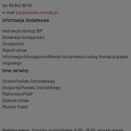
tel: 89 642 98 00 ,
e-mail:
bip@powiat.ostroda.pl
Informacje Dodatkowe
Instrukcja obsługi BIP
Deklaracja dostępności
Dostępność
Rejestr zmian
Informacja dotycząca możliwości korzystania z usług tłumacza języka
migowego
Inne serwisy
Strona Powiatu Ostródzkiego
Geoportal Powiatu Ostródzkiego
Platforma ePUAP
Dziennk Ustaw
Monitor Polski
Godziny pracy
Ostróda: poniedziałek: 8:00 - 16:00, wtorek-piątek: