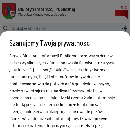
Zapytanie ofertowe: Wykonanie ogrodzenia boiska wielofunkcyjnego prz
Biuletyn Informacji Publicznej Starostwa Powiatowego w Ostródzie
Biuletyn Informacji Publicznej
Starostwa Powiatowego w Ostródzie
Ścieżka powrotu
Strona główna
Zapytania Ofertowe
Szanujemy Twoją prywatność
Zapytanie ofertowe: Wykonanie ogrodzenia boiska wielofunkcyjnego przy Zespole Szkół Zawodowych im. S. Petofi w Ostródzie
Zapytania Ofertowe
Serwis Biuletynu Informacji Publicznej przetwarza dane w
celach wynikających z funkcjonowania Serwisu oraz używa
Menu Przedmiotowe
„ciasteczek” tj. plików „Cookies” w celach statystycznych i
Starostwo Powiatowe
funkcjonalnych. Dzięki nim możemy indywidualnie
dostosować serwis do potrzeb osób go odwiedzających.
Poradnik Interesanta
Każdy odwiedzający ma możliwość wyłączenia ich w
Informacje o naborze
przeglądarce samodzielnie, dzięki czemu żadne informacje
nie będą przez nas zbierane lub może kontynuować
Zamówienia Publiczne
przeglądanie Serwisu akceptując stosowanie plików
Tablica ogłoszeń
„Cookies”. Jednocześnie informujemy, iż szczegółowe
informacje na temat tego czym są „ciasteczka” i jak je
Dyżury Aptek w Powiecie Ostródzkim