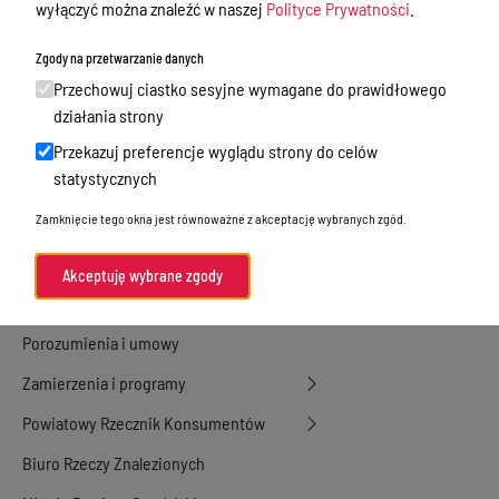
wyłączyć można znaleźć w naszej
Polityce Prywatności
.
Nieodpłatna Pomoc Prawna
Zgody na przetwarzanie danych
Akty Prawne
Przechowuj ciastko sesyjne wymagane do prawidłowego
Rejestry, ewidencje i archiwa
działania strony
Przekazuj preferencje wyglądu strony do celów
Budżet
statystycznych
Organizacja działania samorządu
Zamknięcie tego okna jest równoważne z akceptację wybranych zgód.
powiatowego
Organy Powiatu
Akceptuję wybrane zgody
Oświadczenia majątkowe
Porozumienia i umowy
Zamierzenia i programy
Powiatowy Rzecznik Konsumentów
Biuro Rzeczy Znalezionych