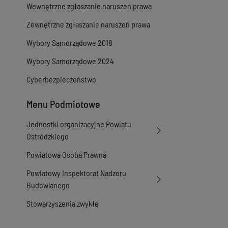
Wersja z dnia
10-0
Wewnętrzne zgłaszanie naruszeń prawa
Wersja z dnia
09-0
Wersja z dnia
09-0
Zewnętrzne zgłaszanie naruszeń prawa
Wersja z dnia
27-1
Wybory Samorządowe 2018
Wybory Samorządowe 2024
Cyberbezpieczeństwo
Menu Podmiotowe
Jednostki organizacyjne Powiatu
Ostródzkiego
Powiatowa Osoba Prawna
Powiatowy Inspektorat Nadzoru
Budowlanego
Stowarzyszenia zwykłe