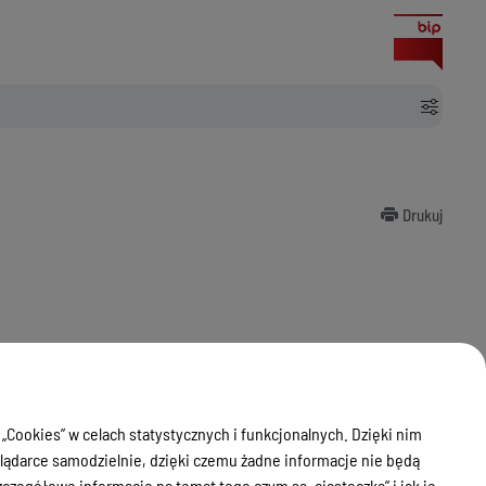
Drukuj
 „Cookies” w celach statystycznych i funkcjonalnych. Dzięki nim
ądarce samodzielnie, dzięki czemu żadne informacje nie będą
zegółowe informacje na temat tego czym są „ciasteczka” i jak je