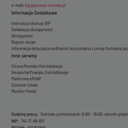
e-mail:
bip@powiat.ostroda.pl
Informacje Dodatkowe
Instrukcja obsługi BIP
Deklaracja dostępności
Dostępność
Rejestr zmian
Informacja dotycząca możliwości korzystania z usług tłumacza j
Inne serwisy
Strona Powiatu Ostródzkiego
Geoportal Powiatu Ostródzkiego
Platforma ePUAP
Dziennk Ustaw
Monitor Polski
Godziny pracy
Ostróda: poniedziałek: 8:00 - 16:00, wtorek-piąte
NIP
741-17-69-651
REGON
510750605