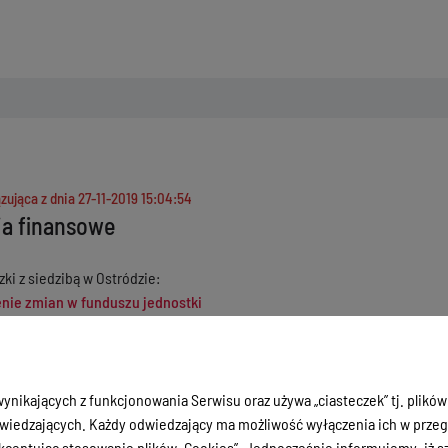
zująca z dnia
27-11-2019 15:04:54
a finansowe
ki z siedzibą w Ostródzie:
nie zmian w funduszu jednostki
 zysków i strat jednostki
 wykonania budżetu jednostki samorządu terytorialnego
endostki budżetowej i samorządowego zakładu budżetowego
cja dodatkowa
ynikających z funkcjonowania Serwisu oraz używa „ciasteczek” tj. plików
wiatowe w Ostródzie
iedzających. Każdy odwiedzający ma możliwość wyłączenia ich w przegl
ząd Pracy
ceptując stosowanie plików „Cookies”. Jednocześnie informujemy, iż szc