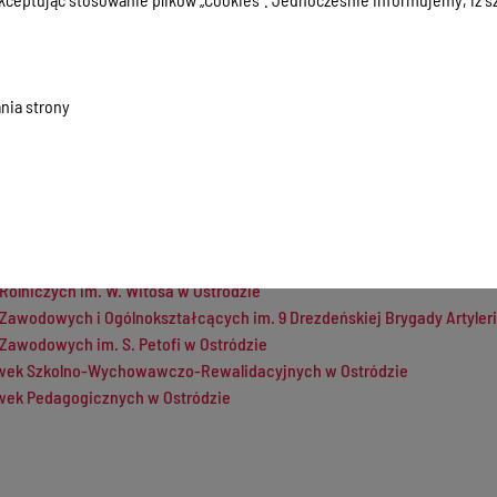
spektorat Nadzoru Budowlanego w Ostródzie
ntrum Pomocy Rodzinie w Ostródzie
atowa Państwowej Straży Pożarnej w Ostródzie
okształcące Nr 1 im.Jana Barzyńskiego w Ostródzie
nia strony
rodek Szkolno-Wychowawczy w Miłakowie
rodek Szkolno Wychowawczy w Szymanowie
apeutyczna w Ostródzie
Powiatowych w Ostródzie
 Licealnych w Morągu
 Zawodowych im. S. Staszica w Ostródzie
Rolniczych im. W. Witosa w Ostródzie
Zawodowych i Ogólnokształcących im. 9 Drezdeńskiej Brygady Artyleri
Zawodowych im. S. Petofi w Ostródzie
wek Szkolno-Wychowawczo-Rewalidacyjnych w Ostródzie
wek Pedagogicznych w Ostródzie