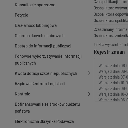
Czas publikacji infor
Konsultacje społeczne
Osoba, która wytwor
Osoba, która odpowi
Petycje
Osoba, która opubli
Działalność lobbingowa
Czas zmiany informac
Ochrona danych osobowych
Osoba, która zmienił
Liczba wyświetleń in
Dostęp do informacji publicznej
Rejestr zmian
Ponowne wykorzystywanie informacji
publicznych
Wersja z dnia
06-0
Wersja z dnia
06-0
Kwota dotacji szkół niepublicznych
Wersja z dnia
07-0
Wersja z dnia
10-0
Rządowe Centrum Legislacji
Wersja z dnia
09-
Kontrole
Wersja z dnia
10-0
Wersja z dnia
06-
Dofinansowanie ze środków budżetu
Wersja z dnia
25-0
państwa
Wersja z dnia
24-0
Wersja z dnia
14-0
Elektroniczna Skrzynka Podawcza
Wersja z dnia
14-0