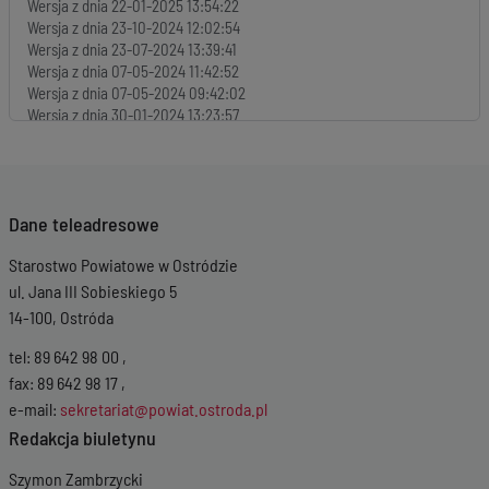
Wersja z dnia
22-01-2025 13:54:22
Wersja z dnia
23-10-2024 12:02:54
Wersja z dnia
23-07-2024 13:39:41
Wersja z dnia
07-05-2024 11:42:52
Wersja z dnia
07-05-2024 09:42:02
Wersja z dnia
30-01-2024 13:23:57
Wersja z dnia
19-01-2024 07:01:16
Wersja z dnia
17-10-2023 08:00:57
Wersja z dnia
17-07-2023 14:26:34
Wersja z dnia
31-05-2023 11:01:27
Dane teleadresowe
Wersja z dnia
19-01-2023 13:01:45
Wersja z dnia
18-07-2022 12:57:41
Starostwo Powiatowe w Ostródzie
Wersja z dnia
18-07-2022 12:55:35
Wersja z dnia
20-04-2022 11:30:24
ul. Jana III Sobieskiego 5
14-100, Ostróda
tel: 89 642 98 00 ,
fax: 89 642 98 17 ,
e-mail:
sekretariat@powiat.ostroda.pl
Redakcja biuletynu
Szymon Zambrzycki