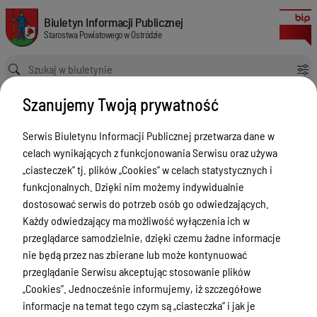
Informacja o udzielonych umorzeniach niepodatkowych należności budżeto
Biuletyn Informacji Publicznej Starostwa Powiatowego w Ostródzie
Biuletyn Informacji Publicznej
Starostwa Powiatowego w Ostródzie
Ścieżka powrotu
Strona główna
Informacja
Szanujemy Twoją prywatność
Informacja o udzielonych umorzeniach niepodatkowych należności budżetowych o których mowa w art. 60 ustawy z dnia 27 sierpnia 2009 roku o finansach publicznych Dz. U. z 10 lutego 2017 poz. 305 ze zmianami)
Informacja
Serwis Biuletynu Informacji Publicznej przetwarza dane w
celach wynikających z funkcjonowania Serwisu oraz używa
Menu Przedmiotowe
„ciasteczek” tj. plików „Cookies” w celach statystycznych i
Starostwo Powiatowe
funkcjonalnych. Dzięki nim możemy indywidualnie
dostosować serwis do potrzeb osób go odwiedzających.
Poradnik Interesanta
Każdy odwiedzający ma możliwość wyłączenia ich w
Informacje o naborze
przeglądarce samodzielnie, dzięki czemu żadne informacje
nie będą przez nas zbierane lub może kontynuować
Zamówienia Publiczne
przeglądanie Serwisu akceptując stosowanie plików
Tablica ogłoszeń
„Cookies”. Jednocześnie informujemy, iż szczegółowe
informacje na temat tego czym są „ciasteczka” i jak je
Dyżury Aptek w Powiecie Ostródzkim