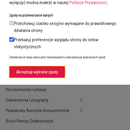
wyłączyć można znaleźć w naszej
Polityce Prywatności
.
Nieodpłatna Pomoc Prawna
Zgody na przetwarzanie danych
Akty Prawne
Przechowuj ciastko sesyjne wymagane do prawidłowego
Rejestry, ewidencje i archiwa
działania strony
Przekazuj preferencje wyglądu strony do celów
Budżet
statystycznych
Organizacja działania samorządu
Zamknięcie tego okna jest równoważne z akceptację wybranych zgód.
powiatowego
Organy Powiatu
Akceptuję wybrane zgody
Oświadczenia majątkowe
Porozumienia i umowy
Zamierzenia i programy
Powiatowy Rzecznik Konsumentów
Biuro Rzeczy Znalezionych