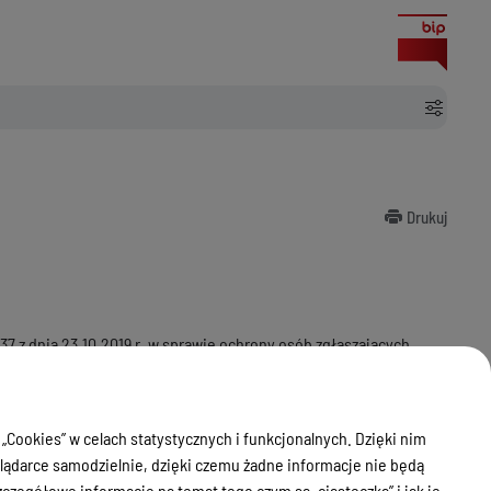
Drukuj
37 z dnia 23.10.2019 r. w sprawie ochrony osób zgłaszających
i podejrzenia wystąpienia lub wykrycia zdarzenia, stanowiącego
0 Ostróda z dopiskiem: „Zgłoszenie naruszenia prawa” lub
 „Cookies” w celach statystycznych i funkcjonalnych. Dzięki nim
ądarce samodzielnie, dzięki czemu żadne informacje nie będą
l
;
zegółowe informacje na temat tego czym są „ciasteczka” i jak je