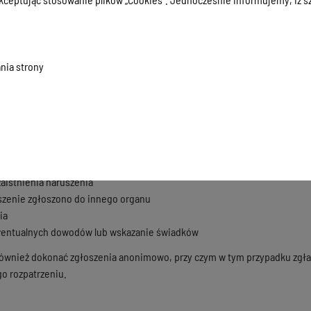
do Koordynatora ds. naruszeń prawa: osobiście w Starostwie Powiatowym w
 (89) 642 98 40
zenia prawa proszę wskazać takie informacje jak:
nia strony
 data
ko zgłaszającego
we (adres, telefon, e-mail)
tyczące naruszenia:
stnienia naruszenia
by lub podmiotu, których dotyczy naruszenie
zaistnienia naruszenia
szenie zgłoszono do innego organu
ia
wentualnych dowodów lub wskazanie świadków
ównież dokonać zgłoszenia anonimowo, przy czym w tym przypadku zgła
go rozpatrzeniu.