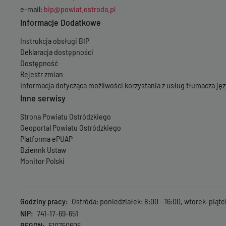
e-mail:
bip@powiat.ostroda.pl
Informacje Dodatkowe
Instrukcja obsługi BIP
Deklaracja dostępności
Dostępność
Rejestr zmian
Informacja dotycząca możliwości korzystania z usług tłumacza j
Inne serwisy
Strona Powiatu Ostródzkiego
Geoportal Powiatu Ostródzkiego
Platforma ePUAP
Dziennk Ustaw
Monitor Polski
Godziny pracy
Ostróda: poniedziałek: 8:00 - 16:00, wtorek-piąte
NIP
741-17-69-651
REGON
510750605