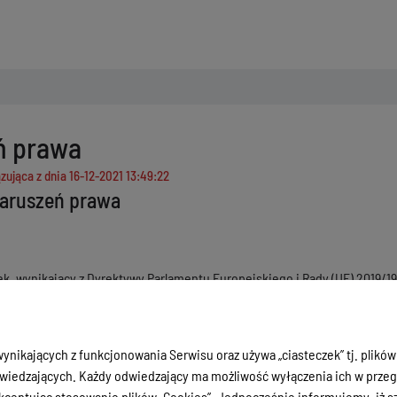
ń prawa
zująca z dnia
16-12-2021 13:49:22
naruszeń prawa
ek, wynikający z Dyrektywy Parlamentu Europejskiego i Rady (UE) 2019/19
nii (tzw. prawo ochrony sygnalistów) informujemy, że wszelkie przypadk
wić naruszenie prawa można zgłosić w formie:
dres: Starostwo Powiatowe w Ostródzie, ul. Jana III Sobieskiego 5, 14-10
ynikających z funkcjonowania Serwisu oraz używa „ciasteczek” tj. plików
s. naruszeń prawa – do rąk własnych” itp.
iedzających. Każdy odwiedzający ma możliwość wyłączenia ich w przegl
e na adres:
grobis@powiat.ostroda.pl
lub
sekretariat@powiat.ostroda.p
ceptując stosowanie plików „Cookies”. Jednocześnie informujemy, iż szc