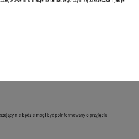
 Ostródzie, ul. Jana III Sobieskiego 5, pok. nr 312 lub
szający nie będzie mógł być poinformowany o przyjęciu