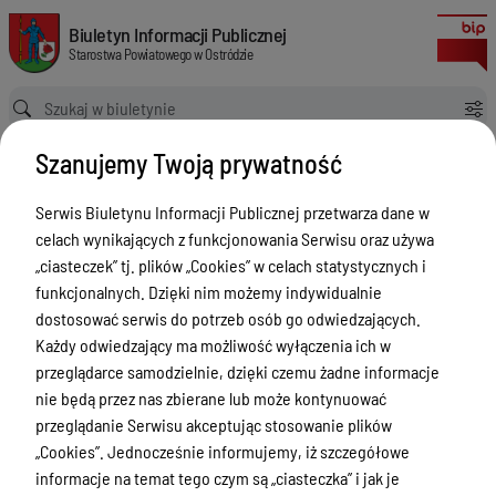
Obwieszczenie o udzieleniu pozwolenia wodnoprawnego na usługę wodną 
Biuletyn Informacji Publicznej Starostwa Powiatowego w Ostródzie
Biuletyn Informacji Publicznej
Starostwa Powiatowego w Ostródzie
Ścieżka powrotu
Strona główna
Ogłoszenia
Szanujemy Twoją prywatność
Obwieszczenie o udzieleniu pozwolenia wodnoprawnego na usługę wodną - pobór wód z ujęcia gminnego składającego się ze studni nr SW-1 oraz SW-2, zlokalizowanych na terenie dz. nr 112/2 obręb Ornowo, gmina Ostróda oraz usługę wodną - wprowadzanie ścieków
Ogłoszenia
Serwis Biuletynu Informacji Publicznej przetwarza dane w
celach wynikających z funkcjonowania Serwisu oraz używa
Menu Przedmiotowe
„ciasteczek” tj. plików „Cookies” w celach statystycznych i
Starostwo Powiatowe
funkcjonalnych. Dzięki nim możemy indywidualnie
dostosować serwis do potrzeb osób go odwiedzających.
Poradnik Interesanta
Każdy odwiedzający ma możliwość wyłączenia ich w
Informacje o naborze
przeglądarce samodzielnie, dzięki czemu żadne informacje
nie będą przez nas zbierane lub może kontynuować
Zamówienia Publiczne
przeglądanie Serwisu akceptując stosowanie plików
Tablica ogłoszeń
„Cookies”. Jednocześnie informujemy, iż szczegółowe
informacje na temat tego czym są „ciasteczka” i jak je
Dyżury Aptek w Powiecie Ostródzkim