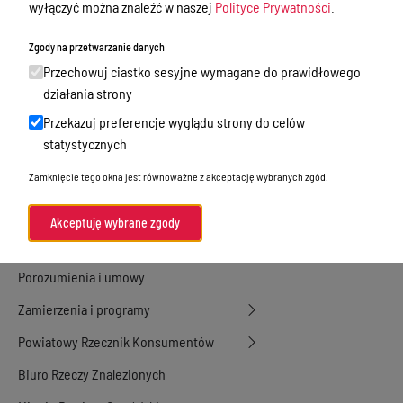
wyłączyć można znaleźć w naszej
Polityce Prywatności
.
Nieodpłatna Pomoc Prawna
Zgody na przetwarzanie danych
Akty Prawne
Przechowuj ciastko sesyjne wymagane do prawidłowego
Rejestry, ewidencje i archiwa
działania strony
Przekazuj preferencje wyglądu strony do celów
Budżet
statystycznych
Organizacja działania samorządu
Zamknięcie tego okna jest równoważne z akceptację wybranych zgód.
powiatowego
Organy Powiatu
Akceptuję wybrane zgody
Oświadczenia majątkowe
Porozumienia i umowy
Zamierzenia i programy
Powiatowy Rzecznik Konsumentów
Biuro Rzeczy Znalezionych