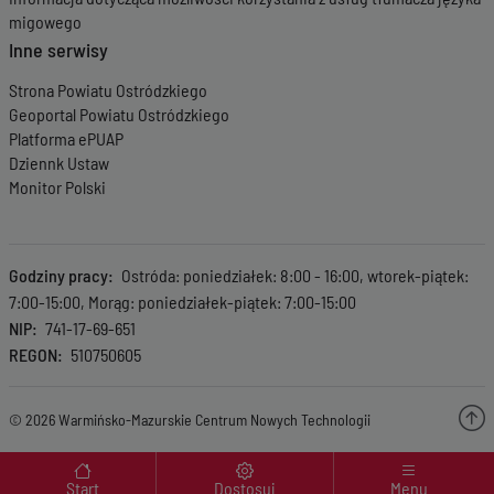
migowego
Inne serwisy
Strona Powiatu Ostródzkiego
Geoportal Powiatu Ostródzkiego
Platforma ePUAP
Dziennk Ustaw
Monitor Polski
Godziny pracy
Ostróda: poniedziałek: 8:00 - 16:00, wtorek-piątek:
7:00-15:00, Morąg: poniedziałek-piątek: 7:00-15:00
NIP
741-17-69-651
REGON
510750605
© 2026 Warmińsko-Mazurskie Centrum Nowych Technologii
Menu wyróżnione
Start
Dostosuj
Menu