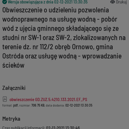
Wersja obowiązująca z dnia
02-12-2021 13:30:35
Drukuj
Obwieszczenie o udzieleniu pozwolenia
wodnoprawnego na usługę wodną - pobór
wód z ujęcia gminnego składającego się ze
studni nr SW-1 oraz SW-2, zlokalizowanych na
terenie dz. nr 112/2 obręb Ornowo, gmina
Ostróda oraz usługę wodną - wprowadzanie
ścieków
Załączniki
obwieszczenie GD.ZUZ.5.4210.133.2021.EF_PS
format:
pdf
, rozmiar:
706.75 KB
, data dodania:
02-12-2021 13:30:35
Metryka
Czas publikacji informacji:
02-12-2021 13:30:46