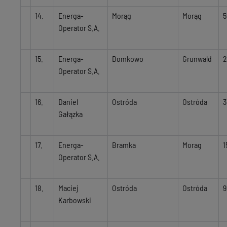
14.
Energa-
Morąg
Morąg
5
Operator S.A.
15.
Energa-
Domkowo
Grunwald
2
Operator S.A.
16.
Daniel
Ostróda
Ostróda
3
Gałązka
17.
Energa-
Bramka
Morag
1
Operator S.A.
18.
Maciej
Ostróda
Ostróda
9
Karbowski