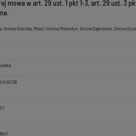
owa w art. 29 ust. 1 pkt 1-3, art. 29 ust. 3 pkt 1 
ane.
da, Gmina Ostróda, Miast i Gmina Miłomłyn, Gmina Dąbrówno, Gmina Grun
ziałka
1/6,93/38
1/1
60/1