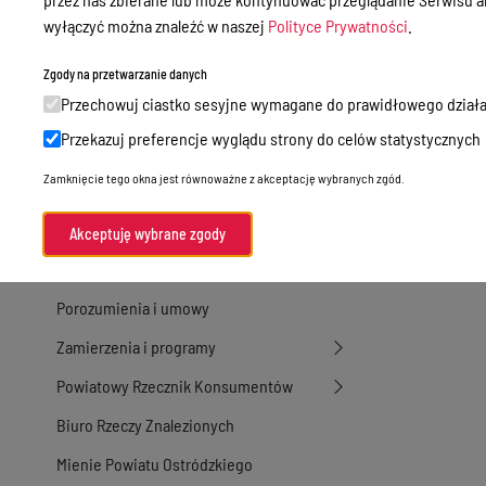
Nieodpłatna Pomoc Prawna
wyłączyć można znaleźć w naszej
Polityce Prywatności
.
Akty Prawne
Zgody na przetwarzanie danych
Rejestry, ewidencje i archiwa
Przechowuj ciastko sesyjne wymagane do prawidłowego działa
Budżet
Przekazuj preferencje wyglądu strony do celów statystycznych
Organizacja działania samorządu
Zamknięcie tego okna jest równoważne z akceptację wybranych zgód.
powiatowego
Organy Powiatu
Akceptuję wybrane zgody
Oświadczenia majątkowe
Porozumienia i umowy
Zamierzenia i programy
Powiatowy Rzecznik Konsumentów
Biuro Rzeczy Znalezionych
Mienie Powiatu Ostródzkiego