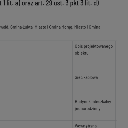
lit. a) oraz art. 29 ust. 3 pkt 3 lit. d)
wald, Gmina Łukta, Miasto i Gmina Morąg, Miasto i Gmina
Opis projektowanego
Data
obiektu
wnies
sprze
Sieć kablowa
Budynek mieszkalny
jednorodzinny
Wewnętrzna