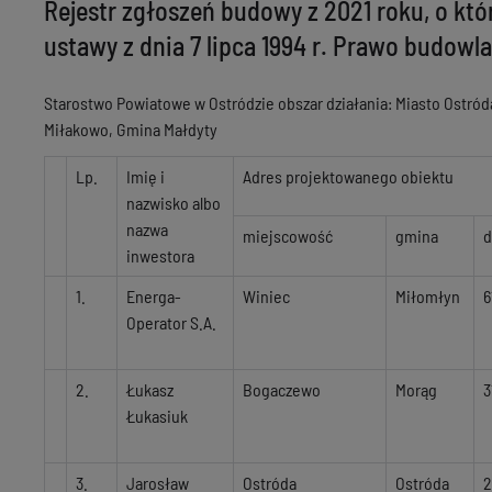
Rejestr zgłoszeń budowy z 2021 roku, o której m
ustawy z dnia 7 lipca 1994 r. Prawo budowl
Starostwo Powiatowe w Ostródzie obszar działania: Miasto Ostró
Miłakowo, Gmina Małdyty
Lp.
Imię i
Adres projektowanego obiektu
nazwisko albo
nazwa
miejscowość
gmina
d
inwestora
1.
Energa-
Winiec
Miłomłyn
6
Operator S.A.
2.
Łukasz
Bogaczewo
Morąg
3
Łukasiuk
3.
Jarosław
Ostróda
Ostróda
2