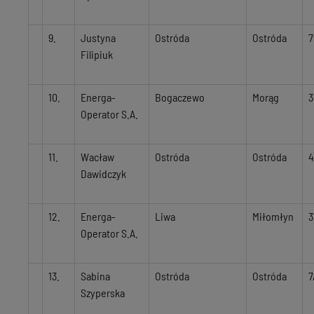
9.
Justyna
Ostróda
Ostróda
7
Filipiuk
10.
Energa-
Bogaczewo
Morąg
3
Operator S.A.
11.
Wacław
Ostróda
Ostróda
4
Dawidczyk
12.
Energa-
Liwa
Miłomłyn
3
Operator S.A.
13.
Sabina
Ostróda
Ostróda
7
Szyperska