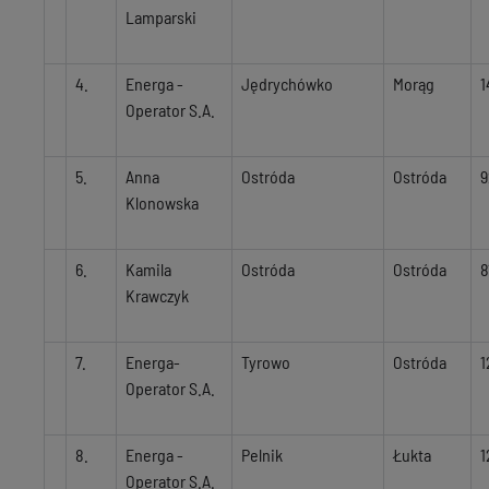
Lamparski
4.
Energa -
Jędrychówko
Morąg
1
Operator S.A.
5.
Anna
Ostróda
Ostróda
9
Klonowska
6.
Kamila
Ostróda
Ostróda
8
Krawczyk
7.
Energa-
Tyrowo
Ostróda
1
Operator S.A.
8.
Energa -
Pelnik
Łukta
1
Operator S.A.