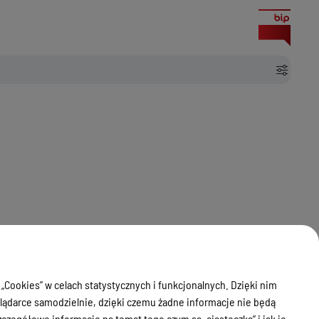
lipca 1994 r. Prawo budowlane.
 „Cookies” w celach statystycznych i funkcjonalnych. Dzięki nim
ądarce samodzielnie, dzięki czemu żadne informacje nie będą
zegółowe informacje na temat tego czym są „ciasteczka” i jak je