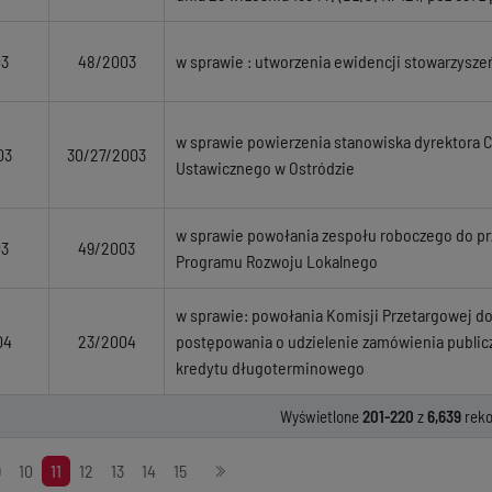
03
48/2003
w sprawie : utworzenia ewidencji stowarzyszeń
w sprawie powierzenia stanowiska dyrektora 
03
30/27/2003
Ustawicznego w Ostródzie
w sprawie powołania zespołu roboczego do pr
03
49/2003
Programu Rozwoju Lokalnego
w sprawie: powołania Komisji Przetargowej d
04
23/2004
postępowania o udzielenie zamówienia publicz
kredytu długoterminowego
Wyświetlone
201-220
z
6,639
reko
9
10
11
12
13
14
15