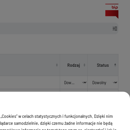
Rodzaj
Status
 przygotowania i
Zarządzenia
zamówienia publicznego
Obowiązujący
Starosty
 w Morągu ul. Żeromskiego 19
 „Cookies” w celach statystycznych i funkcjonalnych. Dzięki nim
ądarce samodzielnie, dzięki czemu żadne informacje nie będą
Uchwały
zegółowe informacje na temat tego czym są „ciasteczka” i jak je