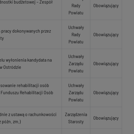
dnostki budżetowej – Zespół
Rady
Obowiązujący
Powiatu
Uchwały
a pracy dokonywanych przez
Rady
Obowiązujący
ty
Powiatu
Uchwały
elu wyłonienia kandydata na
Zarządu
Obowiązujący
w Ostródzie
Powiatu
sowanie rehabilitacji osób
Uchwały
unduszu Rehabilitacji Osób
Zarządu
Obowiązujący
Powiatu
dnie z ustawą o rachunkowości
Zarządzenia
Obowiązujący
z póżn. zm.)
Starosty