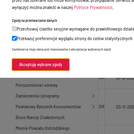
30-04-20
202
Nieodpłatna Pomoc Prawna
wyłączyć można znaleźć w naszej
Polityce Prywatności
.
Akty Prawne
Zgody na przetwarzanie danych
Rejestry, ewidencje i archiwa
30-09-20
203
Przechowuj ciastko sesyjne wymagane do prawidłowego działa
Budżet
Przekazuj preferencje wyglądu strony do celów statystycznych
Organizacja działania samorządu
Zamknięcie tego okna jest równoważne z akceptację wybranych zgód.
07-05-20
powiatowego
204
Organy Powiatu
Akceptuję wybrane zgody
Oświadczenia majątkowe
31-10-20
205
Porozumienia i umowy
Zamierzenia i programy
Powiatowy Rzecznik Konsumentów
03-11-20
206
Biuro Rzeczy Znalezionych
Mienie Powiatu Ostródzkiego