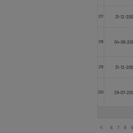
31-12-20
217
04-06-20
218
31-12-20
219
29-07-20
220
Stronicowanie
6
7
8