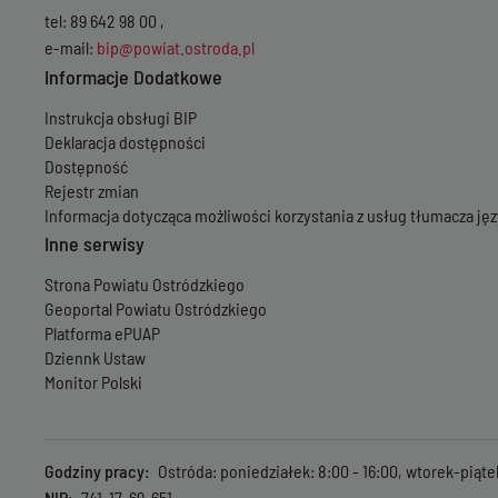
tel: 89 642 98 00 ,
e-mail:
bip@powiat.ostroda.pl
Informacje Dodatkowe
Instrukcja obsługi BIP
Deklaracja dostępności
Dostępność
Rejestr zmian
Informacja dotycząca możliwości korzystania z usług tłumacza j
Inne serwisy
Strona Powiatu Ostródzkiego
Geoportal Powiatu Ostródzkiego
Platforma ePUAP
Dziennk Ustaw
Monitor Polski
Godziny pracy
Ostróda: poniedziałek: 8:00 - 16:00, wtorek-piąte
NIP
741-17-69-651