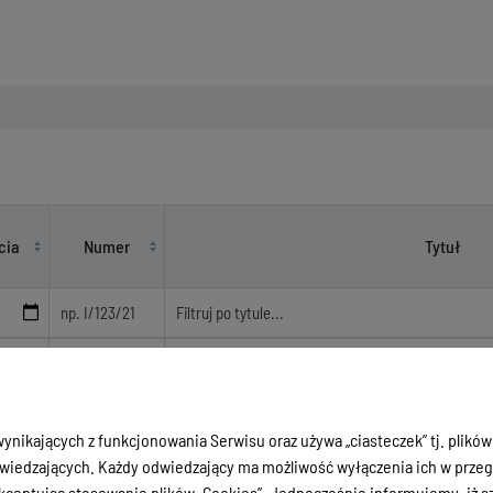
cia
Numer
Tytuł
w sprawie: powołania Komisji Przetargowej do
03
40/2003
przeprowadzenia postępowania o udzielenie 
na"Wykonanie remontu budynku Domu Dziecka
ynikających z funkcjonowania Serwisu oraz używa „ciasteczek” tj. plików
iedzających. Każdy odwiedzający ma możliwość wyłączenia ich w przegl
ceptując stosowanie plików „Cookies”. Jednocześnie informujemy, iż szc