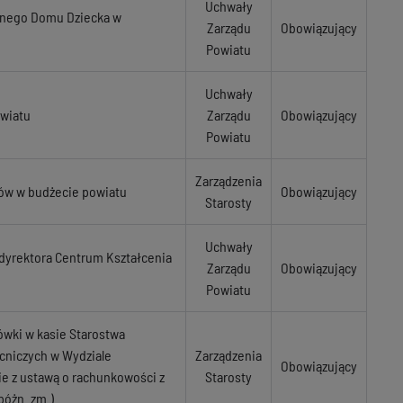
Uchwały
jnego Domu Dziecka w
Zarządu
Obowiązujący
Powiatu
Uchwały
owiatu
Zarządu
Obowiązujący
Powiatu
Zarządzenia
ków w budżecie powiatu
Obowiązujący
Starosty
Uchwały
dyrektora Centrum Kształcenia
Zarządu
Obowiązujący
Powiatu
ówki w kasie Starostwa
cniczych w Wydziale
Zarządzenia
Obowiązujący
e z ustawą o rachunkowości z
Starosty
 póżn. zm.)