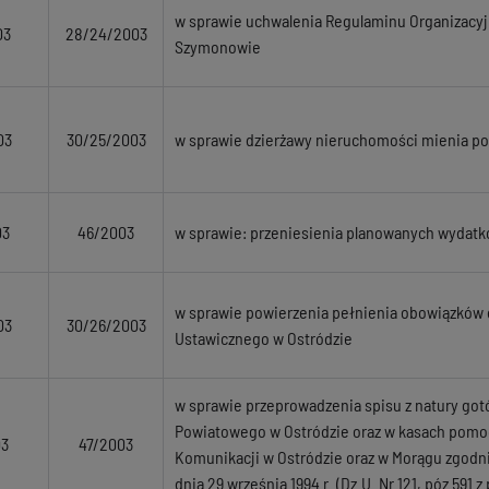
w sprawie uchwalenia Regulaminu Organizacy
03
28/24/2003
Szymonowie
03
30/25/2003
w sprawie dzierżawy nieruchomości mienia p
03
46/2003
w sprawie: przeniesienia planowanych wydat
w sprawie powierzenia pełnienia obowiązków 
03
30/26/2003
Ustawicznego w Ostródzie
w sprawie przeprowadzenia spisu z natury got
Powiatowego w Ostródzie oraz w kasach pomo
03
47/2003
Komunikacji w Ostródzie oraz w Morągu zgodni
dnia 29 września 1994 r. (Dz.U. Nr 121, póz 591 z