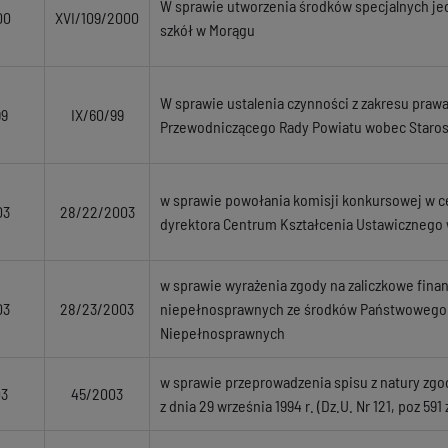
W sprawie utworzenia środków specjalnych je
00
XVI/109/2000
szkół w Morągu
W sprawie ustalenia czynności z zakresu praw
99
IX/60/99
Przewodniczącego Rady Powiatu wobec Staros
w sprawie powołania komisji konkursowej w c
03
28/22/2003
dyrektora Centrum Kształcenia Ustawicznego 
w sprawie wyrażenia zgody na zaliczkowe finan
03
28/23/2003
niepełnosprawnych ze środków Państwowego F
Niepełnosprawnych
w sprawie przeprowadzenia spisu z natury zgo
03
45/2003
z dnia 29 września 1994 r. (Dz.U. Nr 121, poz 591 